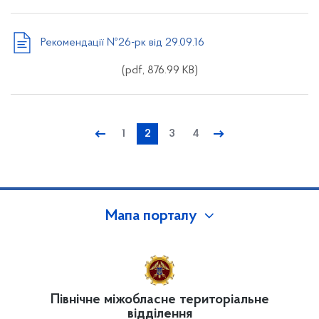
Рекомендації №26-рк від 29.09.16
(pdf, 876.99 KB)
←
1
2
3
4
→
Мапа порталу
Північне міжобласне територіальне
відділення