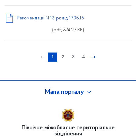
Рекомендації №13-рк від 17.05.16
(pdf, 374.27 KB)
←
1
2
3
4
→
Мапа порталу
Північне міжобласне територіальне
відділення