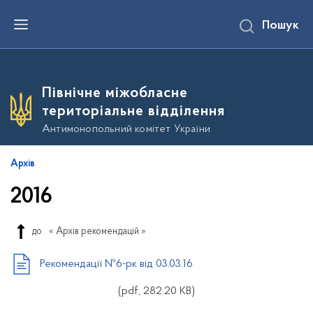
П
Пошук
е
р
е
й
т
и
Північне міжобласне
д
о
територіальне відділення
о
с
Антимонопольний комітет України
н
о
в
Архів
н
о
2016
г
о
в
м
до
« Архів рекомендацій »
і
с
т
Рекомендації №6-рк від 03.03.16
у
(pdf, 282.20 KB)