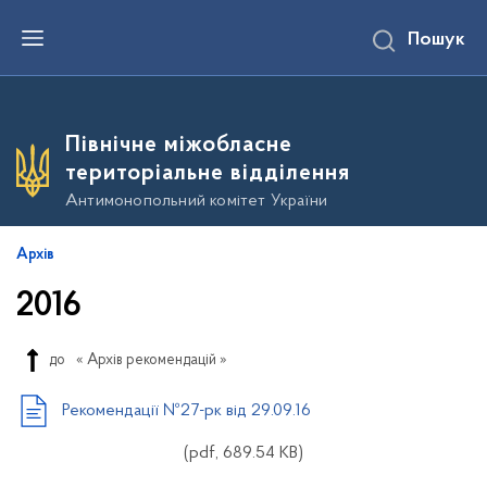
П
Пошук
е
р
е
й
т
и
Північне міжобласне
д
о
територіальне відділення
о
с
Антимонопольний комітет України
н
о
в
Архів
н
о
2016
г
о
в
м
до
« Архів рекомендацій »
і
с
т
Рекомендації №27-рк від 29.09.16
у
(pdf, 689.54 KB)