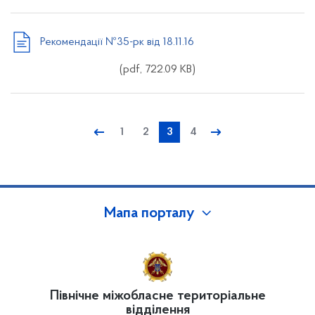
Рекомендації №35-рк від 18.11.16
(pdf, 722.09 KB)
←
1
2
3
4
→
Мапа порталу
Північне міжобласне територіальне
відділення