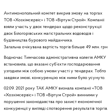
Антимонопольний комітет викрив змову на торгах
ТОВ «Хозхімсервіс» і ТОВ «Віртум Строй». Компанії
взяли участь у двох тендерах щодо реконструкції
двох Білогорівських магістральних водоводів і
будівництва бурового майданчика.
Загальна
очікувана вартість торгів більше 49 млн. грн
Водночас Тимчасова адміністративна колегія АМКУ
встановила, що вказані суб’єкти господарювання
узгодили між собою умови участі у тендерах. Тобто
завдяки змові, конкуренцію між ними було усунуто.
02.09. 2021 року ТАК АМКУ визнала компанії «ТОВ
«Хозхімсервіс» і
ТОВ «Віртум Строй» винними у
порушенні законодавства про захист економічної
конкуренції у вигляді спотворення результатів торгів.