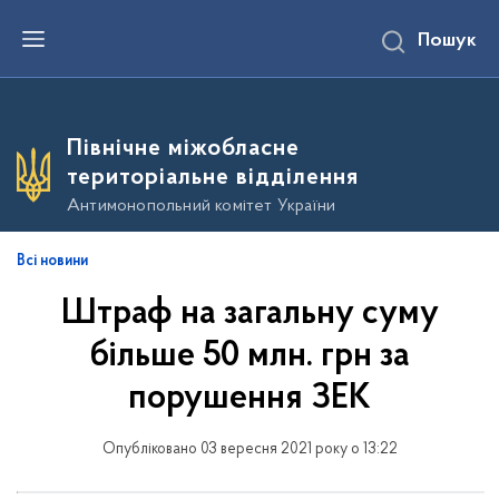
П
Пошук
е
р
е
й
т
и
Північне міжобласне
д
о
територіальне відділення
о
с
Антимонопольний комітет України
н
о
в
Всі новини
н
о
Штраф на загальну суму
г
о
в
більше 50 млн. грн за
м
і
порушення ЗЕК
с
т
у
Опубліковано 03 вересня 2021 року о 13:22