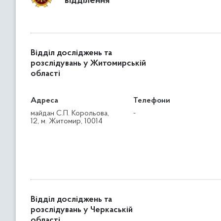
відділення
Відділ досліджень та
розслідувань у Житомирській
області
Адреса
Телефони
майдан С.П. Корольова,
-
12, м. Житомир, 10014
Відділ досліджень та
розслідувань у Черкаській
області