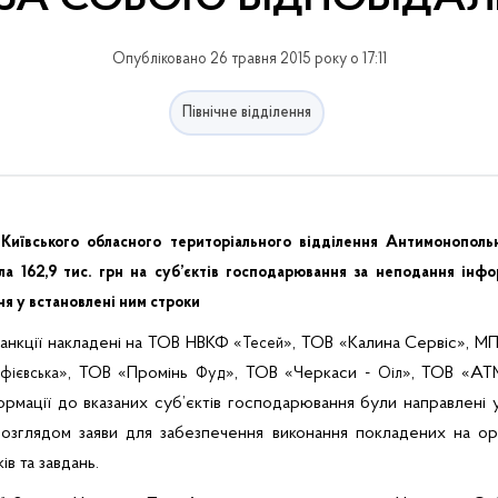
Опубліковано 26 травня 2015 року о 17:11
Північне відділення
 Київського обласного територіального відділення Антимонополь
ла 162,9 тис. грн на суб’єктів господарювання за неподання інфо
ня у встановлені ним строки
анкції накладені на ТОВ НВКФ «
», ТОВ «Калина Сервіс», МП
Тесей
», ТОВ «Промінь
», ТОВ «Черкаси -
», ТОВ «АТ
фієвська
Фуд
Оіл
рмації до вказаних суб’єктів господарювання були направлені у
розглядом заяви для забезпечення виконання покладених на о
ів та завдань.