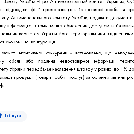
2-1 Закону України «Про Антимонопольний комітет України», Су
ні підрозділи, філії, представництва, їх посадові особи та пр
ргану Антимонопольного комітету України, подавати документи, 
іншу інформацію, в тому числі з обмеженим доступом та банківс
польним комітетом України, його територіальними відділеннями
ст економічної конкуренції.
захист економічної конкуренції» встановлено, що неподанн
му обсязі або подання недостовірної інформації терито
ету України передбачає накладення штрафу у розмірі до 1 % дох
зації продукції (товарів, робіт, послуг) за останній звітний рі
ф.
Твітнути