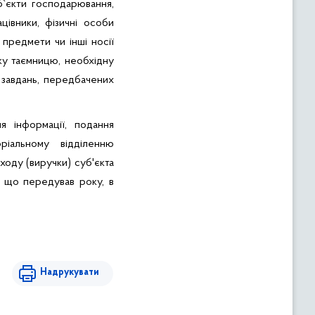
б`єкти господарювання,
ацівники, фізичні особи
предмети чи інші носії
ьку таємницю, необхідну
 завдань, передбачених
я інформації, подання
ріальному відділенню
оду (виручки) суб'єкта
к, що передував року, в
Надрукувати