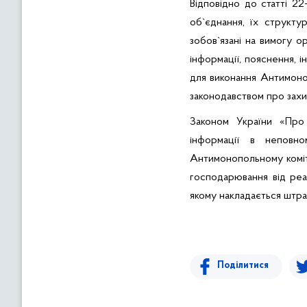
Відповідно до статті 2
об`єднання, їх структур
зобов`язані на вимогу о
інформації, пояснення, 
для виконання Антимоно
законодавством про захи
Законом України «Про 
інформації в неповно
Антимонопольному коміт
господарювання від реалі
якому накладається штра
Поділитися