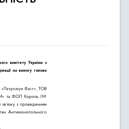
ного комітету України з
рмації на вимогу голови
 «
», ТОВ
Петроліум
Фаст
М» та ФОП Король І.М.
 зв’язку з проведенням
рган Антимонопольного