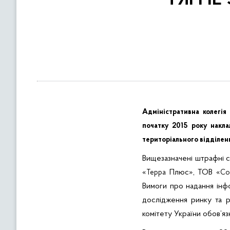
в
м
і
с
т
у
Адміністративна колегія
початку 2015 року накла
територіального відділен
Вищезазначені штрафні с
«
Плюс», ТОВ «
Терра
Со
Вимоги про надання інфо
дослідження ринку та 
комітету України обов’язк