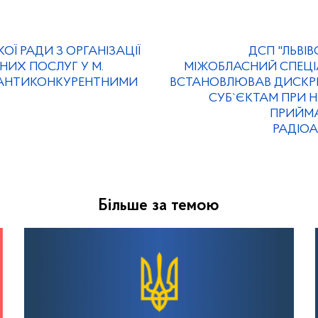
КОЇ РАДИ З ОРГАНІЗАЦІЇ
ДСП "ЛЬВІ
НИХ ПОСЛУГ У М.
МІЖОБЛАСНИЙ СПЕЦІ
 АНТИКОНКУРЕНТНИМИ
ВСТАНОВЛЮВАВ ДИСКР
СУБ`ЄКТАМ ПРИ 
ПРИЙМА
РАДІОА
Більше за темою