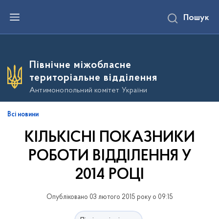
П
Пошук
е
р
е
й
т
и
Північне міжобласне
д
о
територіальне відділення
о
с
Антимонопольний комітет України
н
о
в
Всі новини
н
о
КІЛЬКІСНІ ПОКАЗНИКИ
г
о
в
РОБОТИ ВІДДІЛЕННЯ У
м
і
2014 РОЦІ
с
т
у
Опубліковано 03 лютого 2015 року о 09:15