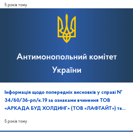
Любов» порушення законодавства про ЗЕК
5 років тому
Інформація щодо попередніх висновків у справі №
34/60/36-рп/к.19 за ознаками вчинення ТОВ
«АРКАДА БУД ХОЛДИНГ» (ТОВ «ЛАФТАЙТ») та
ТОВ «КІНВІН» порушення законодавства про ЗЕК.
5 років тому