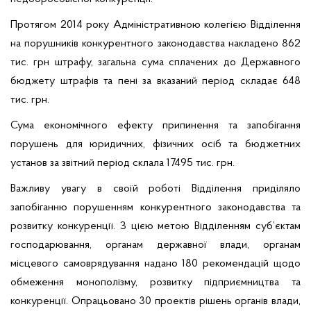
Протягом 2014 року Адміністративною колегією Відділення
на порушників конкурентного законодавства накладено 8
62
тис. грн штрафу, загальна сума сплачених до Державного
бюджету штрафів та пені за вказаний період складає 648
тис. грн.
Сума економічного ефекту припинення та запобігання
порушень для юридичних, фізичних осіб та бюджетних
установ за звітний період склала 17495 тис. грн.
Важливу увагу в своїй роботі Відділення приділяло
запобіганню порушенням конкурентного законодавства та
розвитку конкуренції. З цією метою Відділенням суб’єктам
господарювання, органам державної влади, органам
місцевого самоврядування надано 180 рекомендацій щодо
обмеження монополізму, розвитку підприємництва та
конкуренції. Опрацьовано 30 проектів рішень органів влади,