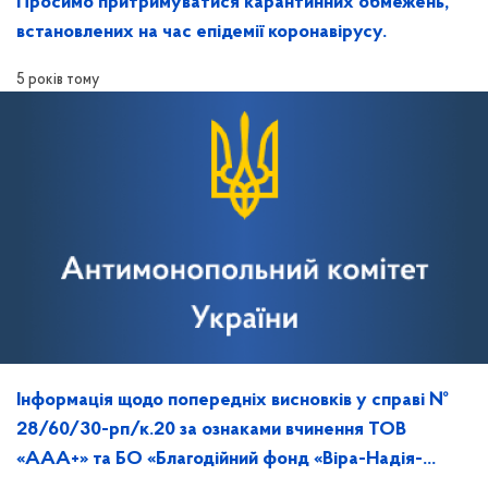
Просимо притримуватися карантинних обмежень,
встановлених на час епідемії коронавірусу.
5 років тому
Інформація щодо попередніх висновків у справі №
28/60/30-рп/к.20 за ознаками вчинення ТОВ
«ААА+» та БО «Благодійний фонд «Віра-Надія-