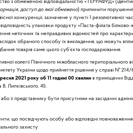
иство з обмеженою відповідальністю «ТЕРРАФУД» (іденти
ормація, доступ до якої обмежено
) припинити порушення
існої конкуренції, зазначене у пункті 1 резолютивної ча
відповідність упаковки продукту «Паста-філата білково
ення неточних та неправдивих відомостей про характер
аслідок обраного способу їх викладення, що можуть впл
бання товарів саме цього суб’єкта господарювання.
ивної колегії Північного міжобласного територіального в
мітету України щодо прийняття рішення у справі №
214/
ресня 2021 року об 11 годині 00 хвилин
в приміщенні Відд
 В. Липківського, 45.
бо її представнику бути присутніми на засіданні адмініс
нти, що посвідчують особу або відповідні повноваження
ального захисту.