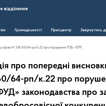
е відділення
тво
Громадськості
Пресцентр
Звернутись 
к.22 про порушення ТОВ «ТЕРРАФУД» законодавства про захист від недобросовісної конкуренції
ія про попередні висновки
0/64-рп/к.22 про поруш
УД» законодавства про за
едобросовісної конкуренц