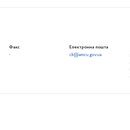
Факс
Електронна пошта
-
ck@amcu.gov.ua