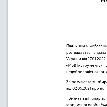
в
м
і
с
т
у
Північним міжобласни
розглядається справ
України від 17.01.2022
«МВВ Інструментс» по
недобросовісної конк
За результатами збир
від 02.06.2021 про по
1 Визнати дії товари
юридичної особи
Інф