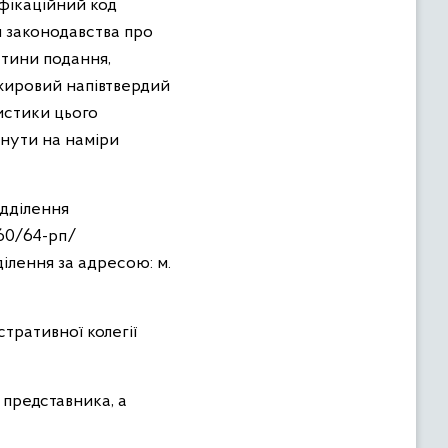
фікаційний код
 законодавства про
стини подання,
-жировий напівтвердий
истики цього
инути на наміри
ідділення
60/64-рп/
ілення за адресою: м.
тративної колегії
 представника, а