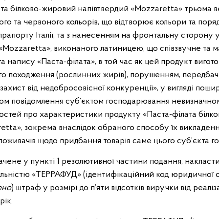
ата білково-жировий напівтвердий «Mozzaretta» трьома 
лого та червоного кольорів, що відтворює кольори та пор
прапорту Італії, та з нанесенням на фронтальну сторону 
Mozzaretta», виконаного латиницею, що співзвучне та м
та напису «Паста-філата», в той час як цей продукт виго
о походження (рослинних жирів), порушенням, передбач
захист від недобросовісної конкуренції», у вигляді поши
хом повідомлення суб’єктом господарювання невизначно
мостей про характеристики продукту «Паста-філата білк
etta», зокрема внаслідок обраного способу їх викладен
поживачів щодо придбання товарів саме цього суб’єкта 
ачене у пункті 1 резолютивної частини подання, накласти
льністю «ТЕРРАФУД» (ідентифікаційний код юридичної
ено
) штраф у розмірі до п’яти відсотків виручки від реаліза
рік.