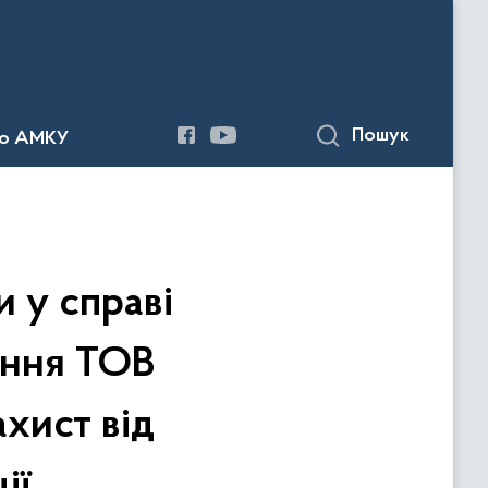
Пошук
до АМКУ
 у справі
ення ТОВ
хист від
ії