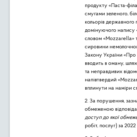
продукту «Паста-філ
смугами зеленого, бі
кольорів державного 
домінуючого напису «
словом «Mozzarella» 
сировини немолочног
Закону України «Про 
вводить в оману, шля
та неправдивих відо
напівтвердий «Mozzar
вплинути на наміри с
2. За порушення, зазн
обмеженою відповіда
доступ до якої обмеж
робіт, послуг) за 2022 