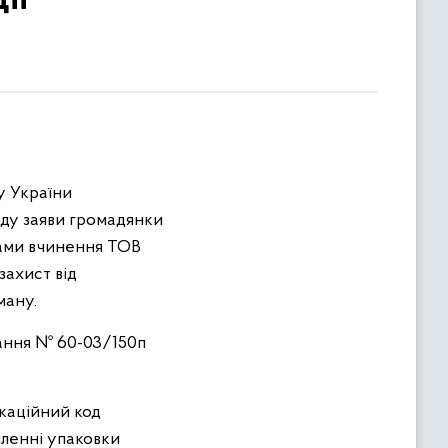
у України
ляду заяви громадянки
ами вчинення ТОВ
захист від
ману.
ання № 60-03/150п
ікаційний код
мленні упаковки