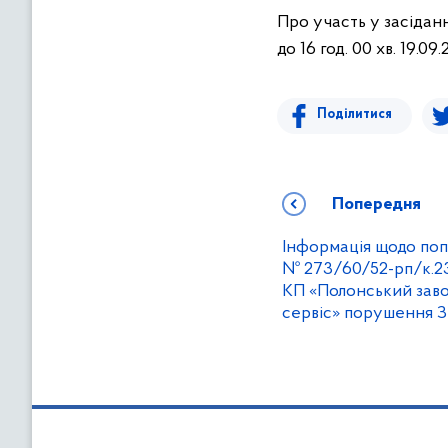
Про участь у засідан
до 16 год. 00 хв. 19.0
Поділитися
Попередня
Інформація щодо поп
№ 273/60/52-рп/к.23
КП «Полонський заво
сервіс» порушення ЗЕ