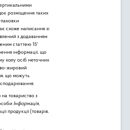
вертикальними
ядок розміщення таких
упаковки
ає схоже написання зі
товлений з додаванням
еним статтею 15¹
рення інформації, що
му колу осіб неточних
ово-жировий
ня, що можуть
господарювання.
 на товариство з
 особи
Інформація,
ції продукції (товарів,