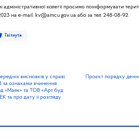
ні адміністративної колегії просимо поінформувати терит
9.2023 на е-mаіl: kv@amcu.gov.ua або за тел. 248-08-92.
Твітнути
ередніх висновків у справі
Проєкт порядку денно
 за ознаками вчинення
д «Маяк» та ТОВ «Арт буд
К та про дату її розгляду