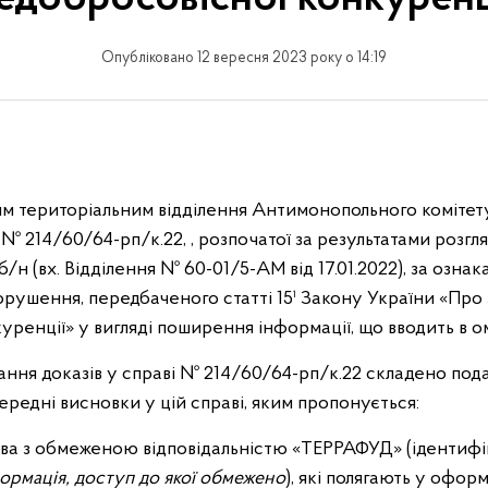
Опубліковано 12 вересня 2023 року о 14:19
м територіальним відділення Антимонопольного комітет
а №
214/60/64-рп/к.22, , розпочатої за результатами розг
 б/н (вх. Відділення № 60-01/5-АМ від 17.01.2022),
за ознак
рушення, передбаченого статті 15¹ Закону України «Про 
уренції» у вигляді поширення інформації, що вводить в о
ання доказів у справі №
214/60/64-рп/к.22
складено под
передні висновки у цій справі, яким пропонується:
ства з обмеженою відповідальністю «ТЕРРАФУД» (ідентиф
ормація, доступ до якої обмежено
), які полягають у офор