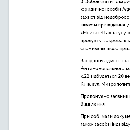
3. Зобов'язати товар
юридичної особи
Інф
захист від недобросов
шляхом приведення у 
«Mozzaretta» та усун
продукту, зокрема вн
споживачів щодо прид
Засідання адміністрат
Антимонопольного ко
к.22
відбудеться
20 ве
Київ, вул. Митрополита
Пропонуємо заявниці а
Відділення.
При собі мати докуме
також засоби індивіду