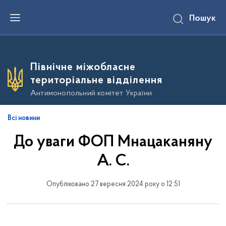
П
Пошук
е
р
е
й
т
и
Північне міжобласне
д
о
територіальне відділення
о
с
Антимонопольний комітет України
н
о
в
Всі новини
н
о
До уваги ФОП Мнацаканяну
г
о
в
А. С.
м
і
с
Опубліковано 27 вересня 2024 року о 12:51
т
у