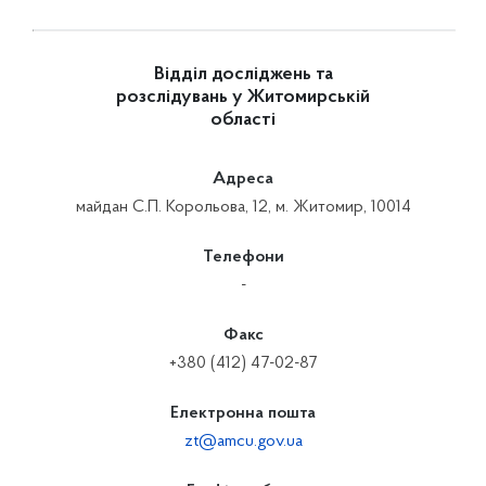
Відділ досліджень та
розслідувань у Житомирській
області
Адреса
майдан С.П. Корольова, 12, м. Житомир, 10014
Телефони
-
Факс
+380 (412) 47-02-87
Електронна пошта
zt@amcu.gov.ua