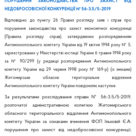
ПОРУШЕННЯ ЗАКОНОДАВСТВА ПРО ЗАХИСТ ВІД
НЕДОБРОСОВІСНОЇ КОНКУРЕНЦІЇ № 56-3.5/5-2019
Відповідно
до пункту 26 Правил розгляду заяв і справ про
порушення законодавства про захист економічної конкуренції
(Правила розгляду справ), затверджених розпорядженням
Антимонопольного комітету України від 19 квітня 1994 року № 5,
зареєстрованих у Міністерстві юстиції України 6 травня 1994 року
за № 90/299 (у редакції розпорядження Антимонопольного
комітету України від 29 червня 1998 року № 169-р) (із змінами)
Житомирське обласне територіальне відділення
Антимонопольного комітету України повідомляє наступне.
За результатами розслідування справи № 56-3.5/5-2019,
розпочатої адміністративною колегією Житомирського
обласного територіального відділення Антимонопольного
комітету України за ознаками вчинення
ФОП Ільковій Є.А.
порушення про захист від недобросовісної конкуренції,