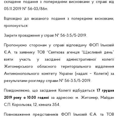
складене подання з попередніми
висновками у
справі від
05
.11.2019 №
56-03/86п
.
до
вказаного
з
,
Відповідно
подання
попередніми
висновками
:
пропонується
у
№ 56-3.5/5-2019.
Закрити
провадження
справі
Пропонуємо сторонам у справі відповідачу ФОП Ільковій
Є.А. та заявнику ТОВ “Святкова агенція “Щасливий день”
взяти участь у засіданні адміністративної колегії
Житомирського обласного територіального відділення
Антимонопольного комітету України (надалі – Колегія) за
результатами розгляду справи №
56-3.5/5-2019
.
Повідомляємо, що засідання Колегії відбудеться
17 грудня
за адресою: м. Житомир, Майдан
2019 року о 10.00
годині
С.П. Корольова, 12, кімната 354.
Повноваження представників ФОП Ільковій Є.А. та ТОВ