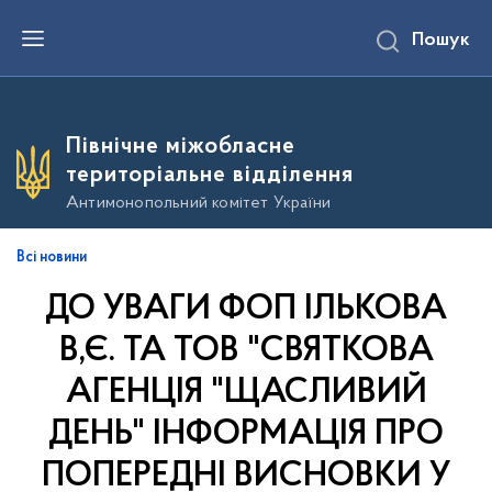
П
Пошук
е
р
е
й
т
и
Північне міжобласне
д
о
територіальне відділення
о
с
Антимонопольний комітет України
н
о
в
Всі новини
н
о
ДО УВАГИ ФОП ІЛЬКОВА
г
о
в
В,Є. ТА ТОВ "СВЯТКОВА
м
і
АГЕНЦІЯ "ЩАСЛИВИЙ
с
т
ДЕНЬ" ІНФОРМАЦІЯ ПРО
у
ПОПЕРЕДНІ ВИСНОВКИ У