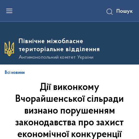
П
Пошук
е
р
е
й
т
и
Північне міжобласне
д
о
територіальне відділення
о
с
Антимонопольний комітет України
н
о
в
Всі новини
н
о
Дії виконкому
г
о
в
Вчорайшенської сільради
м
і
визнано порушенням
с
т
законодавства про захист
у
економічної конкуренції