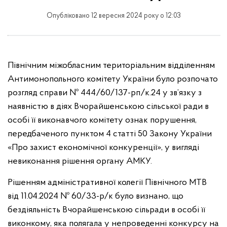
Опубліковано 12 вересня 2024 року о 12:03
Північним міжобласним територіальним відділенням
Антимонопольного комітету України було розпочато
розгляд справи № 444/60/137-рп/к.24 у зв’язку з
наявністю в діях Вчорайшенською сільської ради в
особі її виконавчого комітету ознак порушення,
передбаченого пунктом 4 статті 50 Закону України
«Про захист економічної конкуренції», у вигляді
невиконання рішення органу АМКУ.
Рішенням адміністративної колегії Північного МТВ
від 11.04.2024 № 60/33-р/к було визнано, що
бездіяльність Вчорайшенською сільради в особі її
виконкому, яка полягала у непроведенні конкурсу на