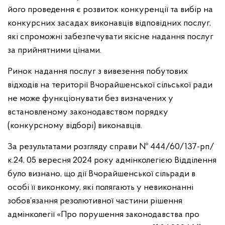
його проведення є розвиток конкуренції та вибір на
конкурсних засадах виконавців відповідних послуг,
які спроможні забезпечувати якісне надання послуг
за прийнятними цінами.
Ринок надання послуг з вивезення побутових
відходів на території Вчорайшенської сільської ради
не може функціонувати без визначених у
встановленому законодавством порядку
(конкурсному відборі) виконавців.
За результатами розгляду справи № 444/60/137-рп/
к.24, 05 вересня 2024 року адмінколегією Відділення
було визнано, що дії Вчорайшенської сільради в
особі її виконкому, які полягають у невиконанні
зобов’язання резолютивної частини рішення
адмінколегії «Про порушення законодавства про