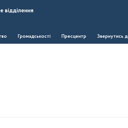
е відділення
тво
Громадськості
Пресцентр
Звернутись 