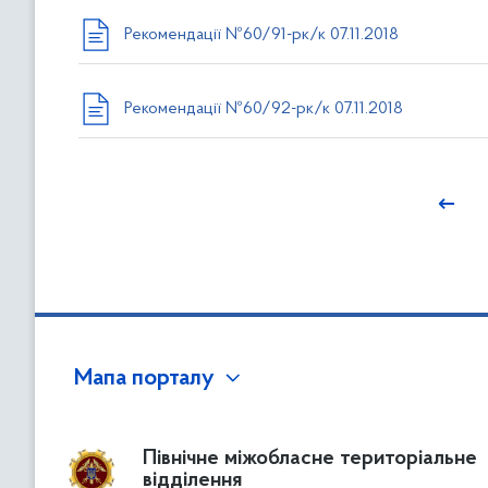
Рекомендації №60/91-рк/к 07.11.2018
Рекомендації №60/92-рк/к 07.11.2018
←
Мапа порталу
Північне міжобласне територіальне
відділення