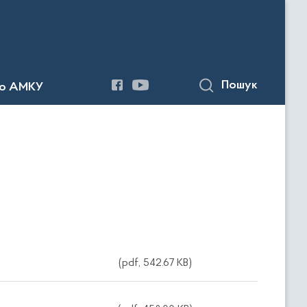
Пошук
до АМКУ
(pdf, 542.67 KB)