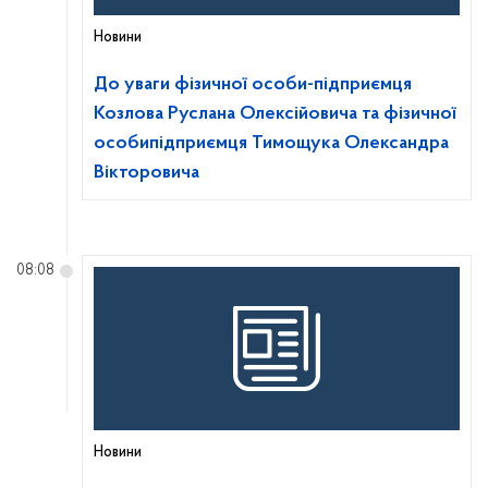
Новини
До уваги фізичної особи-підприємця
Козлова Руслана Олексійовича та фізичної
особипідприємця Тимощука Олександра
Вікторовича
08:08
Новини