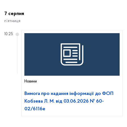
7 серпня
п’ятниця
10:25
Новини
Вимога про надання інформації до ФОП
Кобзева Л. М. від 03.06.2026 № 60-
02/6116е