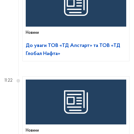
Новини
До уваги ТОВ «ТД Апстарт» та ТОВ «ТД
Глобал Нафта»
11:22
Новини