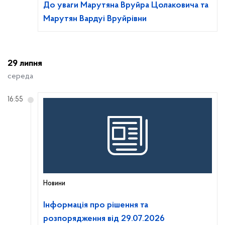
До уваги Марутяна Вруйра Цолаковича та
Марутян Вардуі Вруйрівни
29 липня
середа
16:55
Новини
Інформація про рішення та
розпорядження від 29.07.2026