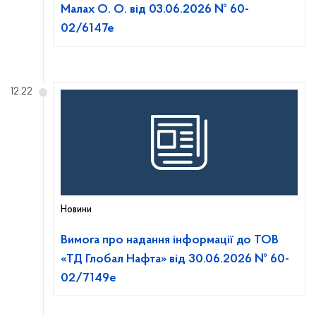
Малах О. О. від 03.06.2026 № 60-
02/6147е
12:22
Новини
Вимога про надання інформації до ТОВ
«ТД Глобал Нафта» від 30.06.2026 № 60-
02/7149е