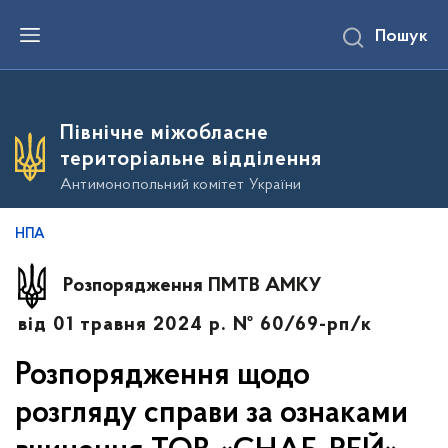
П
Пошук
е
р
е
й
т
и
Північне міжобласне
д
о
територіальне відділення
о
с
Антимонопольний комітет України
н
о
в
НПА
н
о
г
Розпорядження ПМТВ АМКУ
о
в
від 01 травня 2024 р. № 60/69-рп/к
м
і
с
Розпорядження щодо
т
у
розгляду справи за ознаками