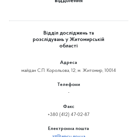
відділення
Відділ досліджень та
розслідувань у Житомирській
області
Адреса
майдан С.П. Корольова, 12, м. Житомир, 10014
Телефони
-
Факс
+380 (412) 47-02-87
Електронна пошта
zt@amcu.gov.ua