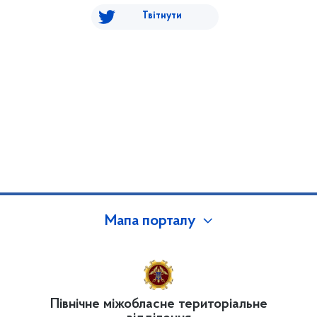
Твітнути
Мапа порталу
Північне міжобласне територіальне