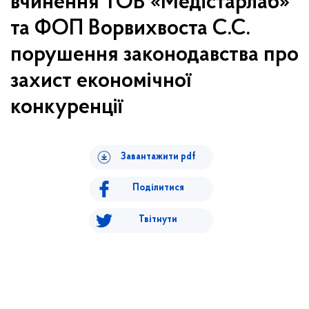
вчинення ТОВ «Медістарлаб»
та ФОП Ворвихвоста С.С.
порушення законодавства про
захист економічної
конкуренції
Завантажити pdf
Поділитися
Твітнути