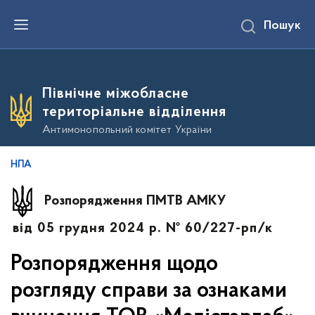
П
Пошук
е
р
е
й
т
и
Північне міжобласне
д
о
територіальне відділення
о
с
Антимонопольний комітет України
н
о
в
НПА
н
о
г
Розпорядження ПМТВ АМКУ
о
в
від 05 грудня 2024 р. № 60/227-рп/к
м
і
с
Розпорядження щодо
т
у
розгляду справи за ознаками