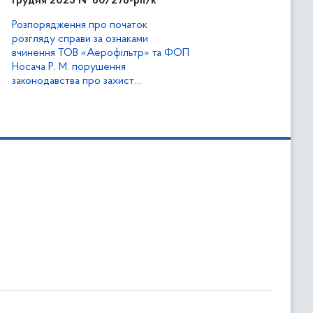
грудня 2025 № 60/276-рп/к
Закону України «Про ЗЕК»
Розпорядження про початок
розгляду справи за ознаками
вчинення ТОВ «Аерофільтр» та ФОП
Носача Р. М. порушення
законодавства про захист
економічної конкуренції