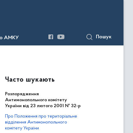
Пошук
до АМКУ
Часто шукають
Розпорядження
Антимонопольного комітету
України від 23 лютого 2001 № 32-р
Про Положення про територіальне
відділення Антимонопольного
комітету України