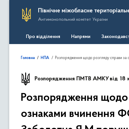
П
Північне міжобласне територіальн
е
Антимонопольний комітет України
р
е
й
Про відділення
Напрями
Законодавс
т
и
д
Розпорядження щодо розгляду справи за ознаками вчинення ФОП Мухоїд О.М. та ФОП Заболотна Я.М порушення законодавства про за
Головна
НПА
о
о
с
Розпорядження ПМТВ АМКУ
від 18
н
о
Розпорядження щодо 
в
н
ознаками вчинення Ф
о
г
о