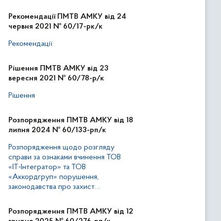
Рекомендації ПМТВ АМКУ від 24
червня 2021 № 60/17-рк/к
Рекомендації
Рішення ПМТВ АМКУ від 23
вересня 2021 № 60/78-р/к
Рішення
Розпорядження ПМТВ АМКУ від 18
липня 2024 № 60/133-рп/к
Розпорядження щодо розгляду
справи за ознаками вчинення ТОВ
«ІТ-Інтегратор» та ТОВ
«Аккордгруп» порушення,
законодавства про захист
економічної конкуренції,
передбаченого пунктом 1 статті 50
Розпорядження ПМТВ АМКУ від 12
та пунктом 4 частини другої статті 6