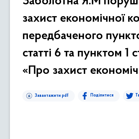
Заболотна Я.М поруш
в
м
захист економічної ко
і
с
передбаченого пункто
т
у
статті 6 та пунктом 1 
«Про захист економіч
Поділитися
Т
Завантажити pdf