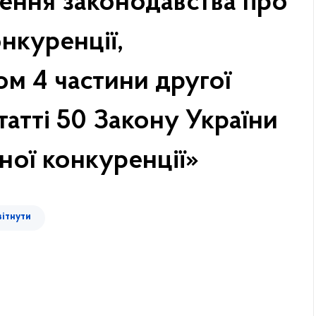
ення законодавства про
нкуренції,
м 4 частини другої
статті 50 Закону України
ної конкуренції»
вітнути