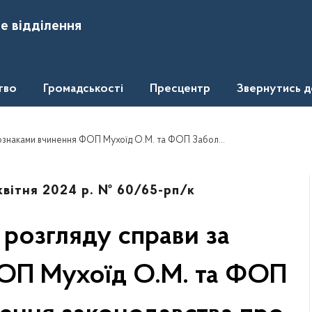
е відділення
тво
Громадськості
Пресцентр
Звернутись 
хист економічної конкуренції, передбаченого пунктом 4 частини другої статті 6 та пунктом 1 статті 50 Закону України «Про захист економічної конкуренції»
 квітня 2024 р. № 60/65-рп/к
розгляду справи за
ОП Мухоїд О.М. та ФОП