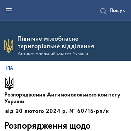
П
Пошук
е
р
е
й
т
и
Північне міжобласне
д
о
територіальне відділення
о
с
Антимонопольний комітет України
н
о
в
НПА
н
о
г
о
в
Розпорядження Антимонопольного комітету
м
і
України
с
т
від 20 лютого 2024 р. № 60/15-рп/к
у
Розпорядження щодо