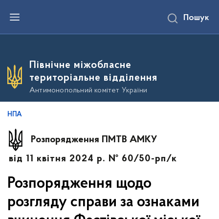
П
Пошук
е
р
е
й
т
и
Північне міжобласне
д
о
територіальне відділення
о
с
Антимонопольний комітет України
н
о
в
НПА
н
о
г
Розпорядження ПМТВ АМКУ
о
в
від 11 квітня 2024 р. № 60/50-рп/к
м
і
с
Розпорядження щодо
т
у
розгляду справи за ознаками