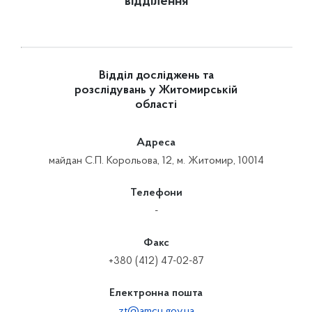
відділення
Відділ досліджень та
розслідувань у Житомирській
області
Адреса
майдан С.П. Корольова, 12, м. Житомир, 10014
Телефони
-
Факс
+380 (412) 47-02-87
Електронна пошта
zt@amcu.gov.ua