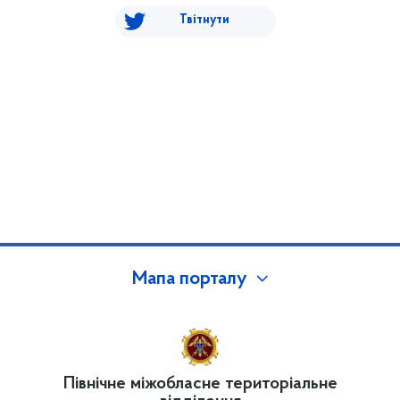
Твітнути
Мапа порталу
Північне міжобласне територіальне