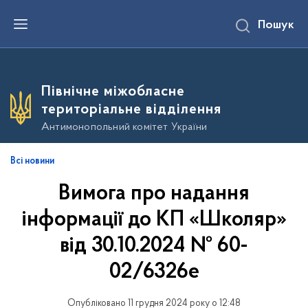
П
Пошук
е
р
е
й
т
и
Північне міжобласне
д
о
територіальне відділення
о
с
Антимонопольний комітет України
н
о
в
Всі новини
н
о
Вимога про надання
г
о
в
інформації до КП «Школяр»
м
і
від 30.10.2024 № 60-
с
т
02/6326е
у
Опубліковано 11 грудня 2024 року о 12:48