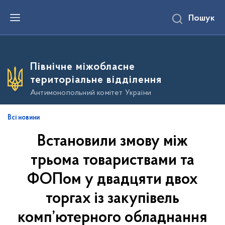
П
Пошук
е
р
е
й
т
и
Північне міжобласне
д
о
територіальне відділення
о
с
Антимонопольний комітет України
н
о
в
Всі новини
н
о
Встановили змову між
г
о
в
трьома товариствами та
м
і
ФОПом у двадцяти двох
с
т
торгах із закупівель
у
комп’ютерного обладнання