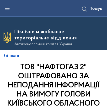
П
Пошук
е
р
е
й
т
и
Північне міжобласне
д
о
територіальне відділення
о
с
Антимонопольний комітет України
н
о
в
Всі новини
н
о
ТОВ "НАФТОГАЗ 2"
г
о
в
ОШТРАФОВАНО ЗА
м
і
НЕПОДАННЯ ІНФОРМАЦІЇ
с
т
НА ВИМОГУ ГОЛОВИ
у
КИЇВСЬКОГО ОБЛАСНОГО