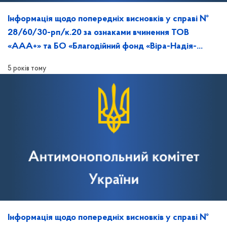
Інформація щодо попередніх висновків у справі №
28/60/30-рп/к.20 за ознаками вчинення ТОВ
«ААА+» та БО «Благодійний фонд «Віра-Надія-
Любов» порушення законодавства про ЗЕК
5 років тому
Інформація щодо попередніх висновків у справі №