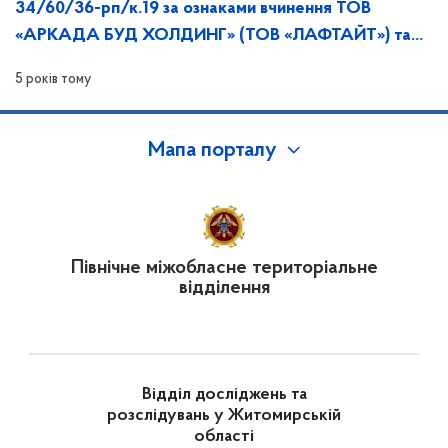
34/60/36-рп/к.19 за ознаками вчинення ТОВ
«АРКАДА БУД ХОЛДИНГ» (ТОВ «ЛАФТАЙТ») та
ТОВ «КІНВІН» порушення законодавства про ЗЕК.
5 років тому
Мапа порталу
Північне міжобласне територіальне
відділення
Відділ досліджень та
розслідувань у Житомирській
області