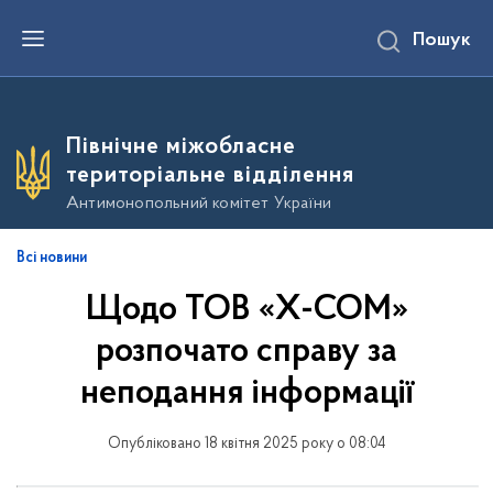
П
Пошук
е
р
е
й
т
и
Північне міжобласне
д
о
територіальне відділення
о
с
Антимонопольний комітет України
н
о
в
Всі новини
н
о
Щодо ТОВ «Х-СОМ»
г
о
в
розпочато справу за
м
і
неподання інформації
с
т
у
Опубліковано 18 квітня 2025 року о 08:04