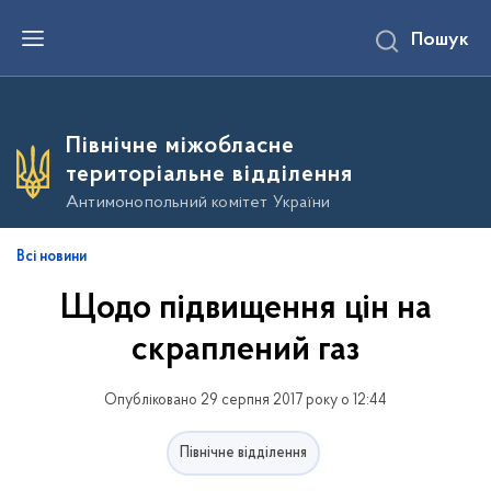
П
Пошук
е
р
е
й
т
и
Північне міжобласне
д
о
територіальне відділення
о
с
Антимонопольний комітет України
н
о
в
Всі новини
н
о
Щодо підвищення цін на
г
о
в
скраплений газ
м
і
с
Опубліковано 29 серпня 2017 року о 12:44
т
у
Північне відділення