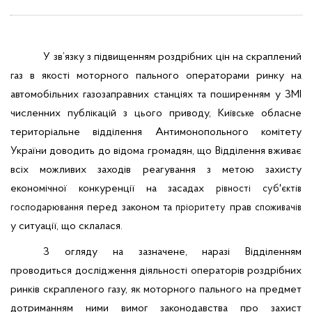
У зв’язку з підвищенням роздрібних цін на
скраплений
газ в якості моторного пального операторами ринку на
автомобільних газозаправних станціях
та поширенням у ЗМІ
численних публікацій з цього приводу
,
Ки
обласне
ївське
територіальне відділення Антимонопольного комітету
України
доводить до відома громадян, що Відділення вживає
всіх можливих заходів реагування з метою захисту
економічної конкуренції на
засадах
рівності
суб'єктів
перед законом та
прав
господарювання
пріоритету
споживачів
у ситуації, що склалася.
З огляду на зазначене, наразі
Відділенням
проводиться дослідження діяльності операторів роздрібних
ринків скрапленого газу, як моторного пального на предмет
дотриманням ними вимог законодавства про захист