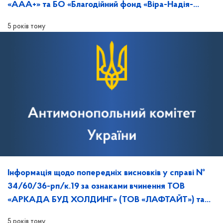
«ААА+» та БО «Благодійний фонд «Віра-Надія-
Любов» порушення законодавства про ЗЕК
5 років тому
Інформація щодо попередніх висновків у справі №
34/60/36-рп/к.19 за ознаками вчинення ТОВ
«АРКАДА БУД ХОЛДИНГ» (ТОВ «ЛАФТАЙТ») та
ТОВ «КІНВІН» порушення законодавства про ЗЕК.
5 років тому