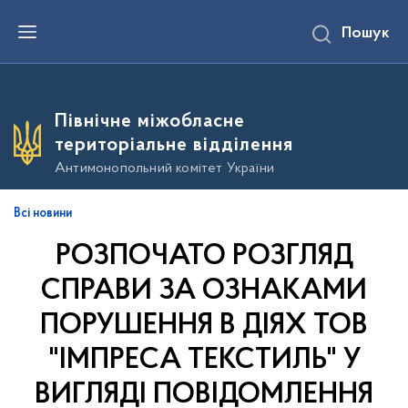
П
Пошук
е
р
е
й
т
и
Північне міжобласне
д
о
територіальне відділення
о
с
Антимонопольний комітет України
н
о
в
Всі новини
н
о
РОЗПОЧАТО РОЗГЛЯД
г
о
в
СПРАВИ ЗА ОЗНАКАМИ
м
і
ПОРУШЕННЯ В ДІЯХ ТОВ
с
т
"ІМПРЕСА ТЕКСТИЛЬ" У
у
ВИГЛЯДІ ПОВІДОМЛЕННЯ