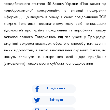
передбаченого статтею 151 Закону України «Про захист від
недобросовісної конкуренції», у вигляді поширення
інформації, що вводить в оману, а саме: повідомлення ТОВ
«
Текстиль» невизначеному колу осіб неправдивих
Імпреса
відомостей про країну походження та виробника товару,
запропонованого Товариством під час участі у Процедурі
закупівлі, зокрема внаслідок обраного способу викладення
таких відомостей, а також замовчування окремих фактів, які
можуть вплинути на наміри цих осіб щодо придбання
(замовлення) товарів цього суб'єкта господарювання.
Поділитися
Твітнути