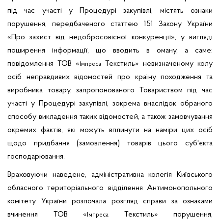
під час участі у Процедурі закупівлі, містять ознаки
порушення, передбаченого статтею 151 Закону України
«Про захист від недобросовісної конкуренції», у вигляді
поширення інформації, що вводить в оману, а саме:
повідомлення ТОВ «
Текстиль» невизначеному колу
Імпреса
осіб неправдивих відомостей про країну походження та
виробника товару, запропонованого Товариством під час
участі у Процедурі закупівлі, зокрема внаслідок обраного
способу викладення таких відомостей, а також замовчування
окремих фактів, які можуть вплинути на наміри цих осіб
щодо придбання (замовлення) товарів цього суб'єкта
господарювання.
Враховуючи наведене, адміністративна колегія Київського
обласного територіального відділення Антимонопольного
комітету України розпочала розгляд справи за ознаками
вчинення ТОВ «
Текстиль» порушення,
Імпреса