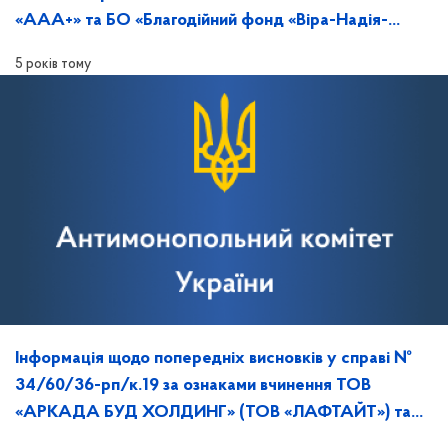
«ААА+» та БО «Благодійний фонд «Віра-Надія-
Любов» порушення законодавства про ЗЕК
5 років тому
Інформація щодо попередніх висновків у справі №
34/60/36-рп/к.19 за ознаками вчинення ТОВ
«АРКАДА БУД ХОЛДИНГ» (ТОВ «ЛАФТАЙТ») та
ТОВ «КІНВІН» порушення законодавства про ЗЕК.