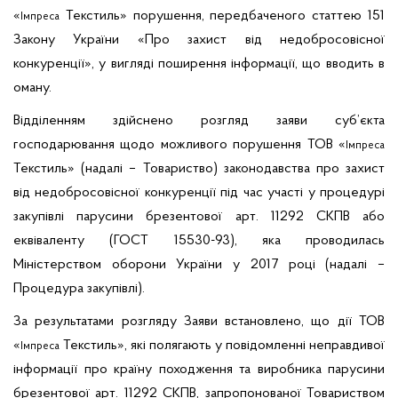
«
Текстиль» порушення, передбаченого статтею 151
Імпреса
Закону України «Про захист від недобросовісної
конкуренції», у вигляді поширення інформації, що вводить в
оману.
Відділенням здійснено розгляд заяви суб’єкта
господарювання щодо можливого порушення ТОВ «
Імпреса
Текстиль» (надалі – Товариство) законодавства про захист
від недобросовісної конкуренції під час участі у процедурі
закупівлі парусини брезентової арт. 11292 СКПВ або
еквіваленту (ГОСТ 15530-93), яка проводилась
Міністерством оборони України у 2017 році (надалі –
Процедура закупівлі).
За результатами розгляду Заяви встановлено, що дії ТОВ
«
Текстиль», які полягають у повідомленні неправдивої
Імпреса
інформації про країну походження та виробника парусини
брезентової арт. 11292 СКПВ, запропонованої Товариством