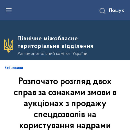
П
Пошук
е
р
е
й
т
и
Північне міжобласне
д
о
територіальне відділення
о
с
Антимонопольний комітет України
н
о
в
Всі новини
н
о
Розпочато розгляд двох
г
о
в
справ за ознаками змови в
м
і
аукціонах з продажу
с
т
спецдозволів на
у
користування надрами