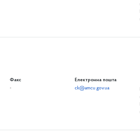
Факс
Електронна пошта
-
ck@amcu.gov.ua