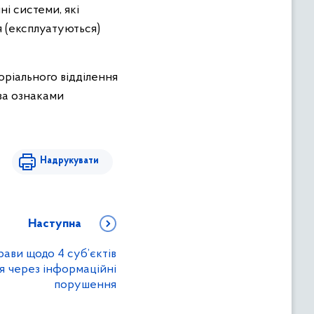
ні системи, які
я (експлуатуються)
оріального відділення
за ознаками
Надрукувати
Наступна
рави щодо 4 суб’єктів
 через інформаційні
порушення