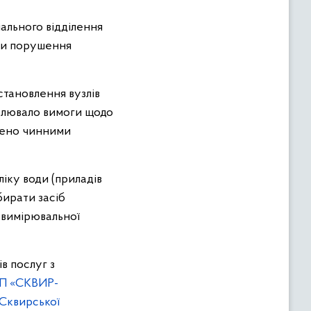
іального відділення
ки порушення
тановлення вузлів
новлювало вимоги щодо
чено чинними
ліку води (приладів
бирати засіб
 вимірювальної
в послуг з
П «СКВИР-
Сквирської