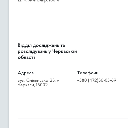
12, м. Житомир, 10014
Відділ досліджень та
розслідувань у Черкаській
області
Адреса
Телефони
вул. Смілянська, 23, м.
+380 (472)36-03-69
Черкаси, 18002