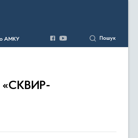
Пошук
до АМКУ
П «СКВИР-