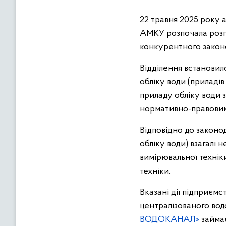
в
м
22 травня 2025 року 
і
АМКУ розпочала роз
с
конкурентного закон
т
у
Відділення встанови
обліку води (приладі
приладу обліку води
нормативно-правовим
Відповідно до законод
обліку води) взагалі 
вимірювальної технік
техніки.
Вказані дії підприєм
централізованого вод
ВОДОКАНАЛ»
займа