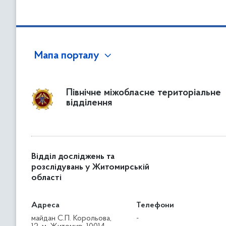
Мапа порталу
Північне міжобласне територіальне
відділення
Відділ досліджень та
розслідувань у Житомирській
області
Адреса
Телефони
майдан С.П. Корольова,
-