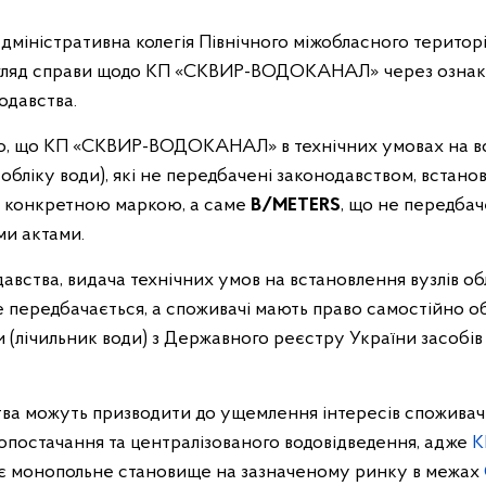
адміністративна колегія Північного міжобласного територ
гляд справи щодо КП «СКВИР-ВОДОКАНАЛ» через озна
одавства.
ло, що КП «СКВИР-ВОДОКАНАЛ» в технічних умовах на вс
в обліку води), які не передбачені законодавством, вста
 з конкретною маркою, а саме
B/METERS
, що не передба
и актами.
авства, видача технічних умов на встановлення вузлів об
не передбачається, а споживачі мають право самостійно о
и (лічильник води) з Державного реєстру України засобів
ства можуть призводити до ущемлення інтересів споживачі
опостачання та централізованого водовідведення, адже
К
є монопольне становище на зазначеному ринку в межах