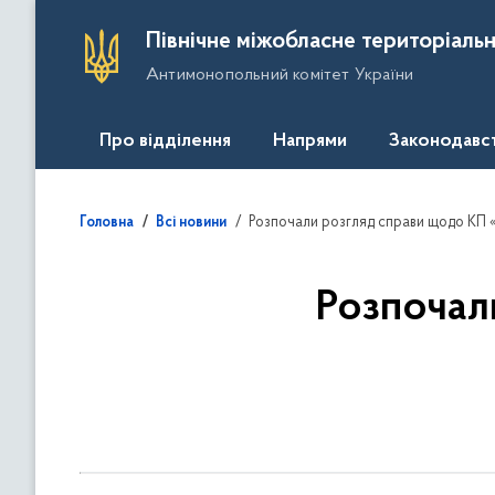
П
Північне міжобласне територіальн
е
Антимонопольний комітет України
р
е
й
Про відділення
Напрями
Законодавс
т
и
д
Розпочали розгляд справи щодо 
Головна
Всі новини
о
о
с
Розпочал
н
о
в
н
о
г
о