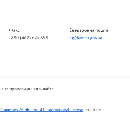
Факс
Електронна пошта
+380 (462) 675-898
cg@amcu.gov.ua
я та пропозиції надсилайте,
Commons Attribution 4.0 International license
, якщо не