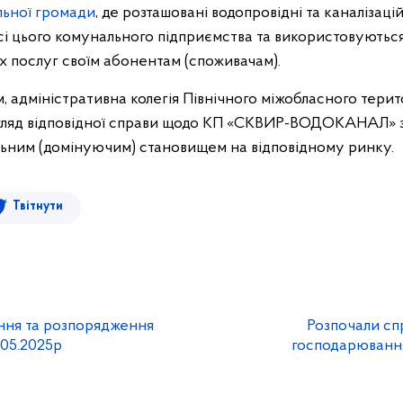
льної громади
, де розташовані водопровідні та каналізацій
сі цього комунального підприємства та використовуютьс
х послуг своїм абонентам (споживачам).
м, адміністративна колегія Північного міжобласного терит
ляд відповідної справи щодо КП «СКВИР-ВОДОКАНАЛ» 
ьним (домінуючим) становищем на відповідному ринку.
Твітнути
ння та розпорядження
Розпочали сп
.05.2025р
господарювання