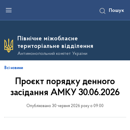
П
Пошук
е
р
е
й
т
и
Північне міжобласне
д
о
територіальне відділення
о
с
Антимонопольний комітет України
н
о
в
Всі новини
н
о
Проєкт порядку денного
г
о
в
засідання АМКУ 30.06.2026
м
і
с
Опубліковано 30 червня 2026 року о 09:00
т
у