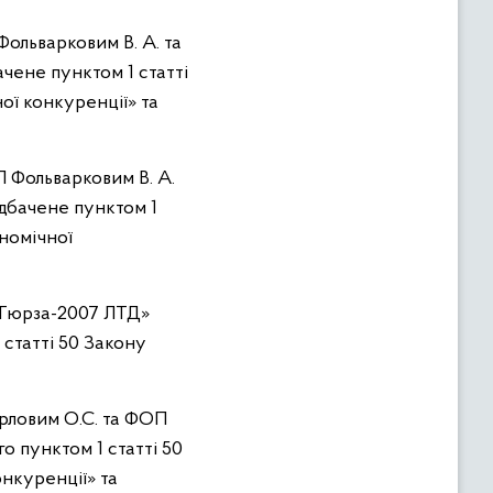
ольварковим В. А. та
чене пунктом 1 статті
ої конкуренції» та
П Фольварковим В. А.
едбачене пунктом 1
ономічної
 «Гюрза-2007 ЛТД»
 статті 50 Закону
рловим О.С. та ФОП
о пунктом 1 статті 50
онкуренції» та