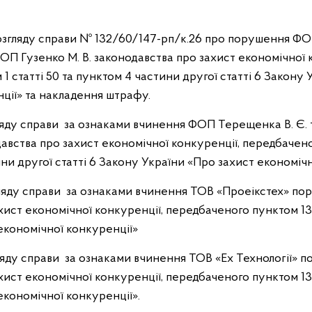
розгляду справи № 132/60/147-рп/к.26 про порушення ФОП
ФОП Гузенко М. В. законодавства про захист економічної 
 статті 50 та пунктом 4 частини другої статті 6 Закону 
ції» та накладення штрафу.
гляду справи за ознаками вчинення ФОП Терещенка В. Є
авства про захист економічної конкуренції, передбачено
ни другої статті 6 Закону України «Про захист економічн
гляду справи за ознаками вчинення ТОВ «Проеікстех» п
хист економічної конкуренції, передбаченого пунктом 13
економічної конкуренції»
гляду справи за ознаками вчинення ТОВ «Ех Технології» 
хист економічної конкуренції, передбаченого пунктом 13
економічної конкуренції».