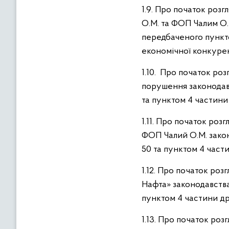
1.9. Про початок роз
О.М. та ФОП Чалим О.
передбаченого пунктом
економічної конкурен
1.10. Про початок ро
порушення законодавс
та пунктом 4 частини 
1.11. Про початок ро
ФОП Чалий О.М. закон
50 та пунктом 4 части
1.12. Про початок ро
Нафта» законодавства
пунктом 4 частини др
1.13. Про початок ро