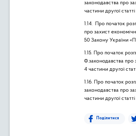
законодавства про за
частини другої статт
1.14. Про початок р
про захист економічн
50 Закону України «П
1.15. Про початок ро
Ф.законодавства про 
4 частини другої стат
1.16. Про початок роз
законодавства про за
частини другої статт
Поділитися