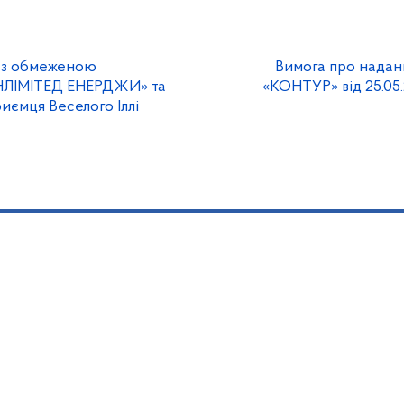
а з обмеженою
Вимога про надан
АНЛІМІТЕД ЕНЕРДЖИ» та
«КОНТУР» від 25.0
иємця Веселого Іллі