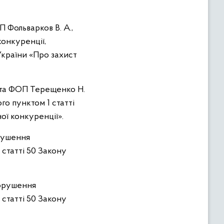
 Фольварков В. А.,
конкуренції,
України «Про захист
. та ФОП Терещенко Н.
го пунктом 1 статті
ої конкуренції».
орушення
 статті 50 Закону
порушення
 статті 50 Закону