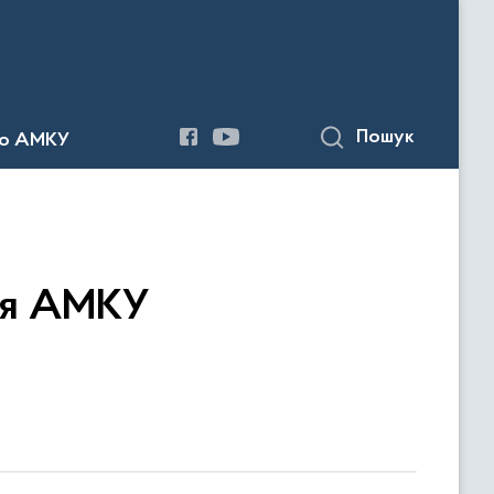
Пошук
до АМКУ
ня АМКУ