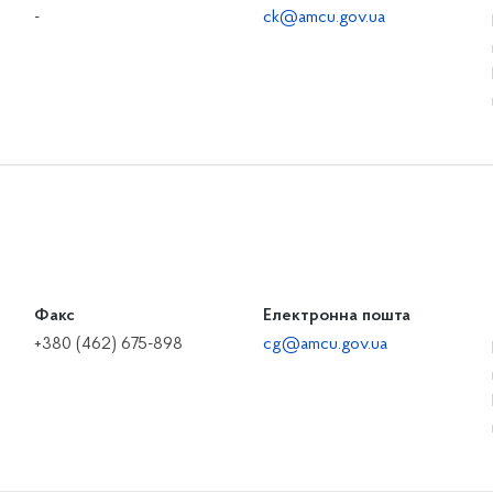
-
ck@amcu.gov.ua
Факс
Електронна пошта
+380 (462) 675-898
cg@amcu.gov.ua