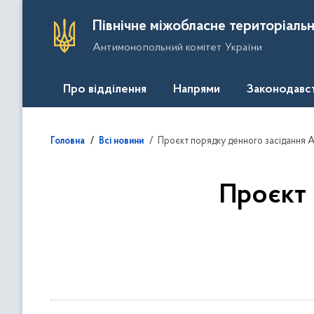
П
Північне міжобласне територіальн
е
Антимонопольний комітет України
р
е
й
Про відділення
Напрями
Законодавс
т
и
д
Проєкт порядку денного засідання 
Головна
Всі новини
о
о
с
Проєкт
н
о
в
н
о
г
о