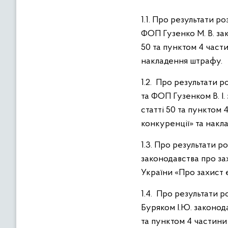
в
м
1.1. Про результати 
і
ФОП Гузенко М. В. за
с
50 та пунктом 4 части
т
накладення штрафу.
у
1.2. Про результати 
та ФОП Гузенком В. І
статті 50 та пунктом 
конкуренції» та накл
1.3. Про результати 
законодавства про за
України «Про захист 
1.4. Про результати
Буряком І.Ю. законод
та пунктом 4 частини