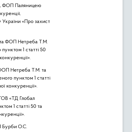
В., ФОП Паляницею
куренції,
у України «Про захист
 та ФОП Нетреба Т.М.
пунктом 1 статті 50
конкуренції».
 ФОП Нетреба Т.М. та
ного пунктом 1 статті
ої конкуренції».
 ТОВ «ТД Глобал
том 1 статті 50 та
нкуренції».
 Бурби О.С.