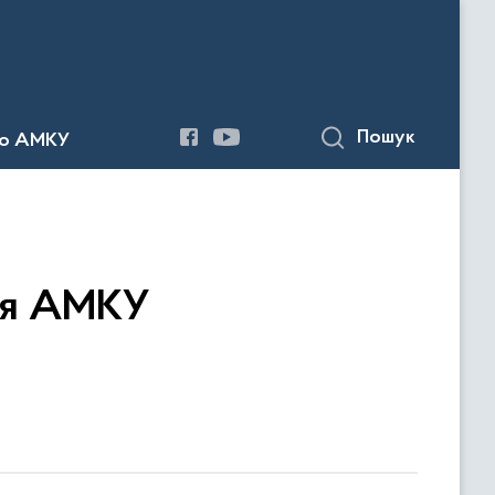
Пошук
до АМКУ
ня АМКУ