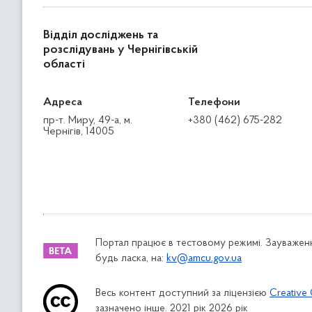
Відділ досліджень та
розслідувань у Чернігівській
області
Адреса
Телефони
пр-т. Миру, 49-а, м.
+380 (462) 675-282
Чернігів, 14005
Портал працює в тестовому режимі. Зауваженн
будь ласка, на:
kv@amcu.gov.ua
Весь контент доступний за ліцензією
Creative 
зазначено інше. 2021 рік 2026 рік