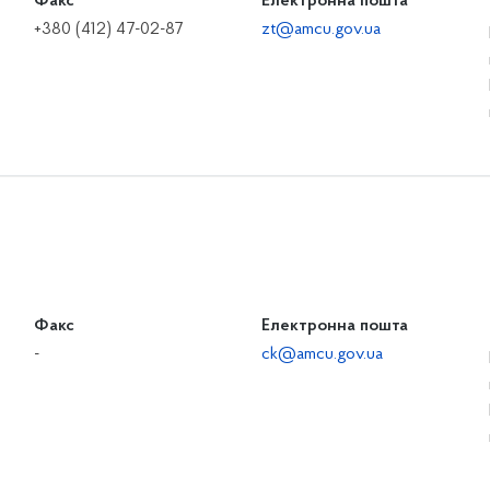
Факс
Електронна пошта
+380 (412) 47-02-87
zt@amcu.gov.ua
Факс
Електронна пошта
-
ck@amcu.gov.ua