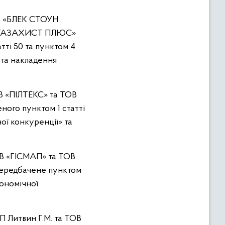
ОВ «БЛЕК СТОУН
МЕГАЗАХИСТ ПЛЮС»
тті 50 та пунктом 4
 та накладення
ОВ «ПІЛТЕКС» та
ТОВ
ного пунктом 1 статті
ої конкуренції» та
ОВ «ГІСМАП» та
ТОВ
передбачене пунктом
кономічної
П Литвин Г.М. та ТОВ