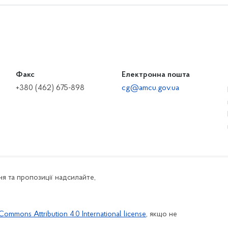
Факс
Електронна пошта
+380 (462) 675-898
cg@amcu.gov.ua
я та пропозиції надсилайте,
Commons Attribution 4.0 International license
, якщо не