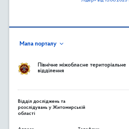
Лідер» від 13.08.202
Мапа порталу
Північне міжобласне територіальне
відділення
Відділ досліджень та
розслідувань у Житомирській
області