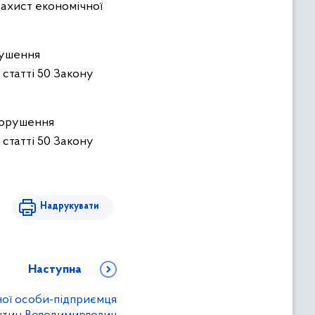
 захист економічної
рушення
 статті 50 Закону
 порушення
 статті 50 Закону
Надрукувати
Наступна
ної особи-підприємця