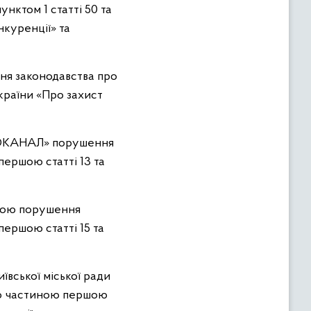
нктом 1 статті 50 та
нкуренції» та
ня законодавства про
країни «Про захист
ОДОКАНАЛ» порушення
першою статті 13 та
адою порушення
ершою статті 15 та
ївської міської ради
го частиною першою