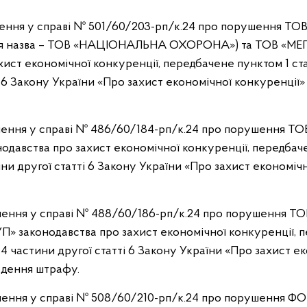
ішення у справі № 501/60/203-рп/к.24 про порушення Т
едня назва – ТОВ «НАЦІОНАЛЬНА ОХОРОНА») та ТОВ «
хист економічної конкуренції, передбачене пунктом 1 ста
і 6 Закону України «Про захист економічної конкуренції»
ішення у справі № 486/60/184-рп/к.24 про порушення Т
давства про захист економічної конкуренції, передбаче
ни другої статті 6 Закону України «Про захист економічн
ішення у справі № 488/60/186-рп/к.24 про порушення Т
 законодавства про захист економічної конкуренції, 
м 4 частини другої статті 6 Закону України «Про захист е
адення штрафу.
ішення у справі № 508/60/210-рп/к.24 про порушення ФО