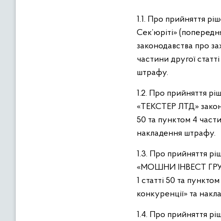
в
м
1.1. Про прийняття р
і
Сек’юріті» (попер
с
законодавства про за
т
частини другої статт
у
штрафу.
1.2. Про прийняття р
«ТЕКСТЕР ЛТД» законо
50 та пунктом 4 части
накладення штрафу.
1.3. Про прийняття р
«МОШНИ ІНВЕСТ ГРУП»
1 статті 50 та пункто
конкуренції» та накл
1.4. Про прийняття р