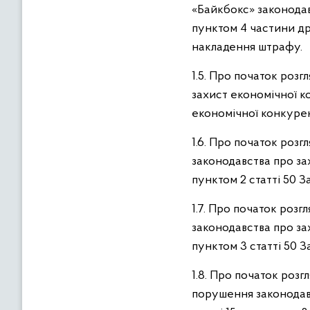
«Байкбокс» законодав
пунктом 4 частини др
накладення штрафу.
1.5. Про початок роз
захист економічної к
економічної конкурен
1.6. Про початок ро
законодавства про за
пунктом 2 статті 50 
1.7. Про початок роз
законодавства про за
пунктом 3 статті 50 
1.8. Про початок роз
порушення законодав