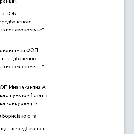
ренції».
 та
ТОВ
передбаченого
 захист економічної
рейдинг» та
ФОП
 , передбаченого
 захист економічної
 ФОП Мнацаканяна А.
ого пунктом 1 статті
ої конкуренції».
в Борисівною та
ії, , передбаченого