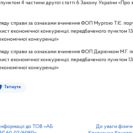
а пунктом 4 частини другої статті 6 Закону України «Про
згляду справи за ознаками вчинення ФОП Мургою Т.Є. по
хист економічної конкуренції, передбаченого пунктом 13
економічної конкуренції»
згляду справи за ознаками вчинення ФОП Дарієнком М.Г.
хист економічної конкуренції, передбаченого пунктом 13
економічної конкуренції»
Твітнути
інформації до ТОВ «АБ
До уваги фізич