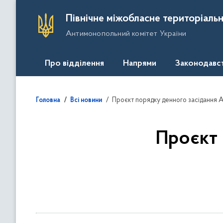
П
Північне міжобласне територіальн
е
Антимонопольний комітет України
р
е
й
Про відділення
Напрями
Законодавс
т
и
д
Проєкт порядку денного засідання 
Головна
Всі новини
о
о
с
Проєкт
н
о
в
н
о
г
о