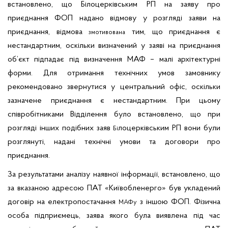
встановлено, що Білоцерківським РП на заяву про
приєднання ФОП надано відмову у розгляді заяви на
приєднання, відмова
тим, що приєднання є
змотивована
нестандартним, оскільки визначений у заяві на приєднання
об’єкт підпадає під визначення МАФ – малі архітектурні
форми. Для отримання технічних умов замовнику
рекомендовано звернутися у центральний офіс, оскільки
зазначене приєднання є нестандартним. При цьому
співробітниками Відділення було встановлено, що при
розгляді інших подібних заяв
лоцерківським РП вони були
Бі
розглянуті, надані технічні умови та договори про
приєднання.
За результатами аналізу наявної інформації, встановлено, що
за вказаною адресою ПАТ «Київобленерго» був укладений
договір на електропостачання
з іншою ФОП. Фізична
МАФу
особа підприємець, заява якого була виявлена під час