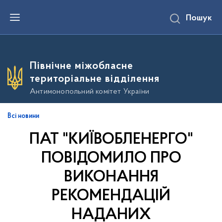
П
Пошук
е
р
е
й
т
и
Північне міжобласне
д
о
територіальне відділення
о
с
Антимонопольний комітет України
н
о
в
Всі новини
н
о
ПАТ "КИЇВОБЛЕНЕРГО"
г
о
в
ПОВІДОМИЛО ПРО
м
і
ВИКОНАННЯ
с
т
РЕКОМЕНДАЦІЙ
у
НАДАНИХ