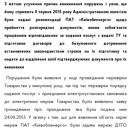
З метою усунення причин виникнення порушень і умов, що
йому сприяють 4 червня 2015 року Адміністративною колегією
були надані рекомендації ПАТ «Київобленерго» щодо
прийняття розпорядчих документів, якими зобов’язати
працівників відповідальних за надання послуг з видачі ТУ та
підготовки договорів до безумовного дотримання
встановлених законодавством строків на їх підготовку та
надати до відділення копії підтверджуючих документів про їх
виконання
Порушення були виявлені у ході проведення перевірки
Товариства у минулому році, так під час перевірки порядку
надання послуг з приєднання електроустановок замовника
до електричних мереж Товариства, було виявлено, заяву
громадянина про приєднання, яка була подана ним
24.06.2013. У зв’язку з тим, що для живлення об’єкта, окрім
мереж ПАТ «Київобленерго» були задіяні мережі ДТГО