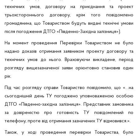
технічних умов, договору на приєднання та проект
трьохстороннього договору, крім того повідомлено
громадянина, що Товариством будуть видані технічні умови
після погодження ДТГО «Південно-Західна залізниця»).
На момент проведення Перевірки Товариством не було
надано доказів отримання заявником проекту договору та
технічних умов до нього. Враховуючи викладене, період
розгляду вищезазначеної заяви орієнтовно становив один
рік.
Під час розгляду справи Товариство повідомило, що «…на
сьогоднішній день ТУ погоджено уповноваженою особою
ДТГО «Південно-західна залізниця». Представник замовника
за довіреністю про готовність ТУ повідомлений по
телефону, проте від отримання зазначених ТУ відмовився.».
Також, у ході проведення перевірки Товариства, було