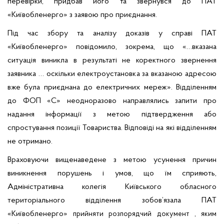
перевірки, придбав його та звернувся до ПАТ
«Київобленерго» з заявою про приєднання.
Під час збору та аналізу доказів у справі ПАТ
«Київобленерго» повідомило, зокрема, що «…вказана
ситуація виникла в результаті не коректного звернення
заявника … оскільки електроустановка за вказаною адресою
вже була приєднана до електричних мереж». Відділенням
до ФОП «С» неодноразово направлялись запити про
надання інформації з метою підтвердження або
спростування позиції Товариства. Відповіді на які відділенням
не отримано.
Враховуючи вищенаведене з метою усунення причин
виникнення порушень і умов, що їм сприяють,
Адміністративна колегія Київського обласного
територіального відділення зобов’язала ПАТ
«Київобленерго»
прийняти розпорядчий документ , яким