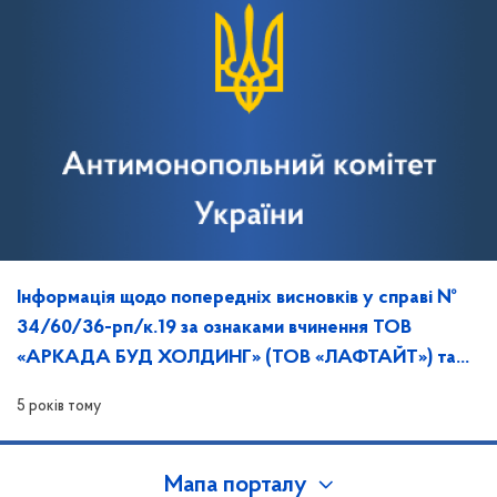
Інформація щодо попередніх висновків у справі №
34/60/36-рп/к.19 за ознаками вчинення ТОВ
«АРКАДА БУД ХОЛДИНГ» (ТОВ «ЛАФТАЙТ») та
ТОВ «КІНВІН» порушення законодавства про ЗЕК.
5 років тому
Мапа порталу