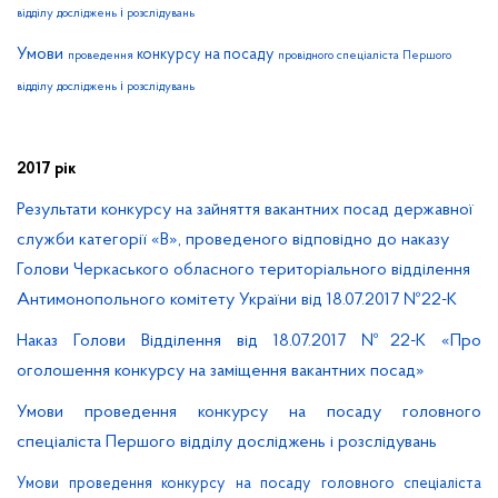
і
відділу
досліджень
розслідувань
Умови
конкурсу на посаду
проведення
провідного
спеціаліста
Першого
і
відділу
досліджень
розслідувань
2017 рік
Результати конкурсу на зайняття вакантних посад державної
служби категорії «В», проведеного відповідно до наказу
Голови Черкаського обласного територіального відділення
Антимонопольного комітету України від 18.07.2017 №22-К
Наказ Голови Відділення від 18.07.2017 №22-К «Про
оголошення конкурсу на заміщення вакантних посад»
Умови проведення конкурсу на посаду головного
спеціаліста Першого відділу досліджень і розслідувань
Умови проведення конкурсу на посаду головного спеціаліста