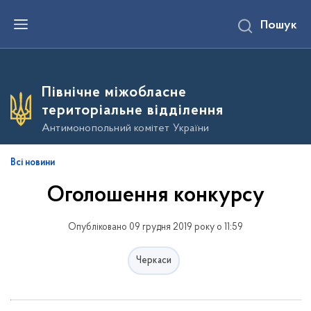
П
Пошук
е
р
е
й
т
и
Північне міжобласне
д
о
територіальне відділення
о
с
Антимонопольний комітет України
н
о
в
Всі новини
н
о
Оголошення конкурсу
г
о
в
м
Опубліковано 09 грудня 2019 року о 11:59
і
с
т
Черкаси
у