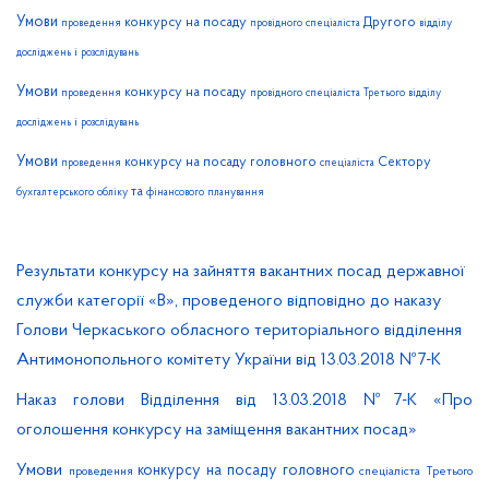
Умови
конкурсу на посаду
Другого
проведення
провідного
спеціаліста
відділу
і
досліджень
розслідувань
Умови
конкурсу на посаду
проведення
провідного
спеціаліста
Третього
відділу
і
досліджень
розслідувань
Умови
конкурсу на посаду
головного
Сектору
проведення
спеціаліста
та
бухгалтерського
обліку
фінансового
планування
Результати конкурсу на зайняття вакантних посад державної
служби категорії «В», проведеного відповідно до наказу
Голови Черкаського обласного територіального відділення
Антимонопольного комітету України від 13.03.2018 №7-К
Наказ голови Відділення від 13.03.2018 №7-К «Про
оголошення конкурсу на заміщення вакантних посад»
Умови
конкурсу на посаду
головного
проведення
спеціаліста
Третього