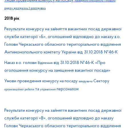
Умови проведення конкурсу на посаду
провідного
спеціаліста
Першого
і
відділу
досліджень
розслідувань
2018 рік
Результати конкурсу на зайняття вакантних посад державної
служби категорії «Б», оголошений відповідно до наказу
.
в.о
Голови Черкаського обласного територіального відділення
Антимонопольного комітету України від 31.10.2018 №46-К
Наказ
. голови
від 31.10.2018 №46-К «Про
в.о
Віділення
оголошення конкурсу на заміщення вакантної посади»
Умови проведення
конкурсу на посаду
Сектору
завідувача
та
персоналом
організаційної
роботи
управління
Результати конкурсу на зайняття вакантних посад державної
служби категорії «В», оголошений відповідно до наказу
Голови Черкаського обласного територіального відділення