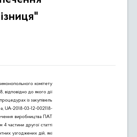
ізниця"
тимонопольного комітету
, відповідно до якого дії
роцедурах із закупівель
а, UA-2018-03-12-002118-
печення виробництва ПАТ
м 4 частини другої статті
тних узгоджених дій, які