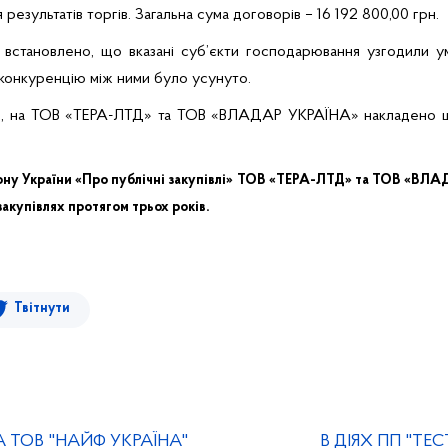
езультатів торгів. Загальна сума договорів – 16 192 800,00 грн.
 встановлено, що вказані суб’єкти господарювання узгодили у
о конкуренцію між ними було усунуто.
ям, на ТОВ «ТЕРА-ЛТД» та ТОВ «ВЛАДАР УКРАЇНА» накладено 
ону України «Про публічні закупівлі» ТОВ «ТЕРА-ЛТД» та ТОВ «ВЛ
закупівлях протягом трьох років.
Твітнути
ТА ТОВ "НАЙФ УКРАЇНА"
В ДІЯХ ПП "ТЕС