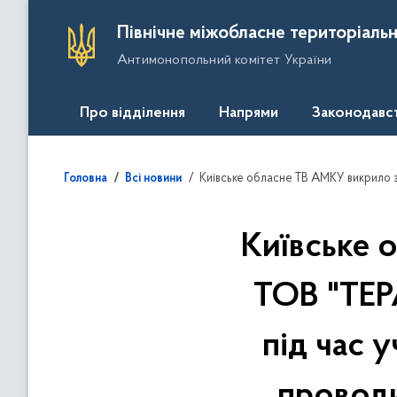
П
Північне міжобласне територіальн
е
Антимонопольний комітет України
р
е
й
Про відділення
Напрями
Законодавс
т
и
д
Київське обласне ТВ АМКУ викрило змову між ТОВ "ТЕРА-ЛТД" та ТОВ "ВЛАДАР УКРАЇНА
Головна
Всі новини
о
о
с
Київське 
н
о
ТОВ "ТЕ
в
н
під час у
о
г
о
проводи