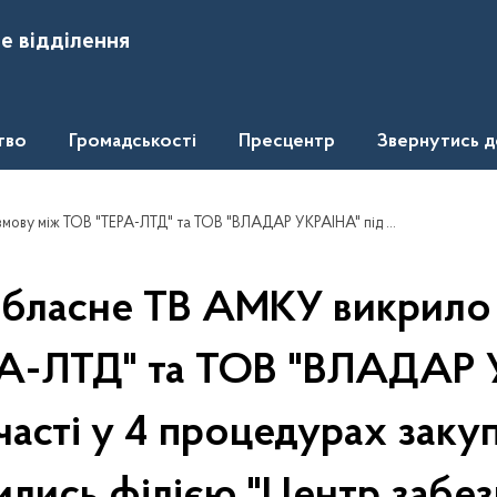
е відділення
тво
Громадськості
Пресцентр
Звернутись 
" під час участі у 4 процедурах закупівель, які проводились філією "Центр забезпечення виробництва ПАТ "Українська залізниця"
обласне ТВ АМКУ викрило
РА-ЛТД" та ТОВ "ВЛАДАР 
часті у 4 процедурах закуп
лись філією "Центр забе