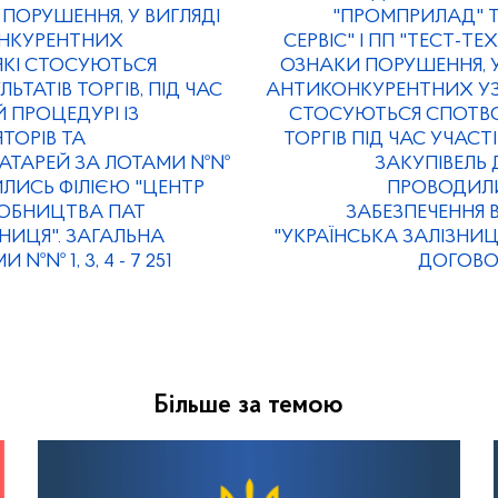
ПОРУШЕННЯ, У ВИГЛЯДІ
"ПРОМПРИЛАД" Т
ОНКУРЕНТНИХ
СЕРВІС" І ПП "ТЕСТ-Т
ЯКІ СТОСУЮТЬСЯ
ОЗНАКИ ПОРУШЕННЯ, У
ЬТАТІВ ТОРГІВ, ПІД ЧАС
АНТИКОНКУРЕНТНИХ УЗГ
Й ПРОЦЕДУРІ ІЗ
СТОСУЮТЬСЯ СПОТВОР
ТОРІВ ТА
ТОРГІВ ПІД ЧАС УЧАСТ
АТАРЕЙ ЗА ЛОТАМИ №№
ЗАКУПІВЕЛЬ 
ДИЛИСЬ ФІЛІЄЮ "ЦЕНТР
ПРОВОДИЛИ
РОБНИЦТВА ПАТ
ЗАБЕЗПЕЧЕННЯ 
ЗНИЦЯ". ЗАГАЛЬНА
"УКРАЇНСЬКА ЗАЛІЗНИЦ
№№ 1, 3, 4 - 7 251
ДОГОВОРІ
Більше за темою