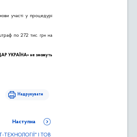
мови участі у процедурі
штраф по 272 тис.
на
грн
АДАР УКРАЇНА» не зможуть
Надрукувати
Наступна
Т-ТЕХНОЛОГІЇ" І ТОВ