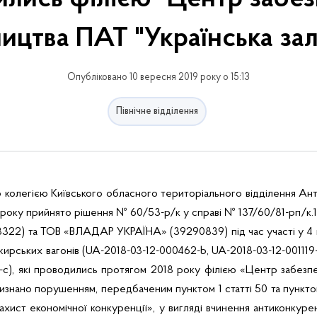
ицтва ПАТ "Українська зал
Опубліковано 10 вересня 2019 року о 15:13
Північне відділення
 колегією Київського обласного територіального відділення Ан
9 року прийнято рішення
№ 60/53-р/к у справі № 137/60/81-рп/к.18
22) та ТОВ «ВЛАДАР УКРАЇНА» (39290839) під час участі у 4 п
жирських вагонів (UA-2018-03-12-000462-b, UA-2018-03-12-001119-
3-с), які проводились протягом 2018 року філією «Центр забез
визнано
порушенням
, передбаченим пунктом 1 статті 50 та пункто
ахист економічної конкуренції», у вигляді вчинення антиконкурен