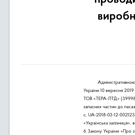
в
м
виробн
і
с
т
у
Адміністративною
України 10 вересня 201
ТОВ «ТЕРА-ЛТД» (399983
запасних частин до паса
с, UA-2018-03-12-00212
«Українська залізниця», 
6 Закону України «Про з