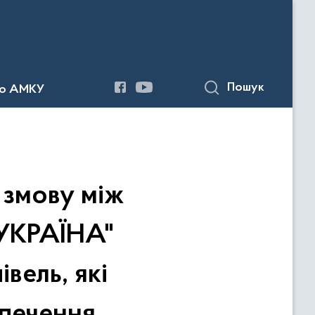
Пошук
до АМКУ
 змову між
УКРАЇНА"
івель, які
зпечення