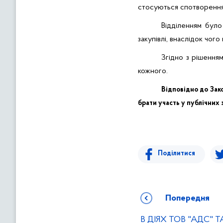
стосуються спотворення р
Відділенням було
закупівлі, внаслідок чог
Згідно з рішенн
кожного.
Відповідно до Зак
брати участь у публічних 
Поділитися
Попередня
В ДІЯХ ТОВ "АДС" 