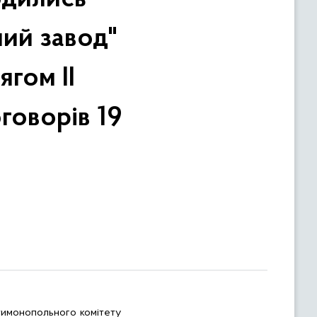
ий завод"
ягом ІІ
оговорів 19
тимонопольного комітету