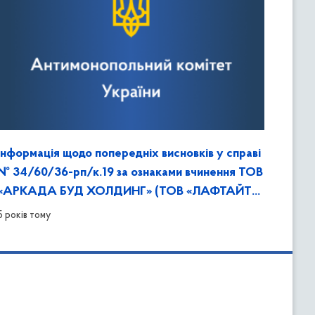
Інформація щодо попередніх висновків у справі
№ 34/60/36-рп/к.19 за ознаками вчинення ТОВ
«АРКАДА БУД ХОЛДИНГ» (ТОВ «ЛАФТАЙТ»)
та ТОВ «КІНВІН» порушення законодавства про
5 років тому
ЗЕК.