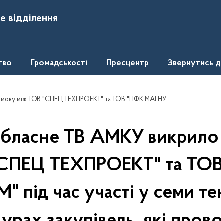
е відділення
тво
Громадськості
Пресцентр
Звернутись 
оцедурах закупівель, які проводились філією "Дарницький вагоноремонтний завод" ПАТ "Українська залізниця" протягом ІІ півріччя 2016 року. Загальна сума договорів 19 427 644,32 грн
обласне ТВ АМКУ викрило
СПЕЦ ТЕХПРОЕКТ" та ТО
 під час участі у семи т
урах закупівель, які пров