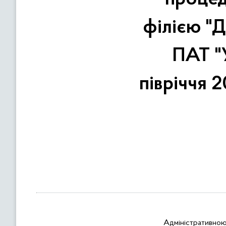
в
м
філією "
і
с
ПАТ "У
т
у
півріччя 2
Адміністративною