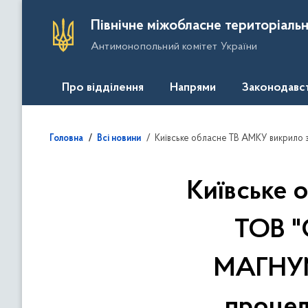
П
Північне міжобласне територіальн
е
Антимонопольний комітет України
р
е
й
Про відділення
Напрями
Законодавс
т
и
д
Київське обласне ТВ АМКУ викрило змову між ТОВ "СПЕЦ ТЕХПРОЕКТ" та ТОВ "ПФК МАГНУМ" під час участі у семи тендерних пр
Головна
Всі новини
о
о
с
Київське 
н
о
ТОВ "
в
н
МАГНУМ"
о
г
о
процед