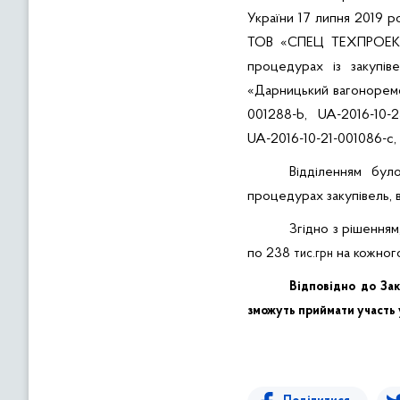
України 17 липня 2019 р
ТОВ «СПЕЦ ТЕХПРОЕКТ»
процедурах із закупів
«Дарницький вагоноремон
001288-b, UA-2016-10-2
UA-2016-10-21-001086-c, 
Відділенням бул
процедурах закупівель, 
Згідно з рішенн
по 238
на кожног
тис.грн
Відповідно до За
зможуть приймати участь у