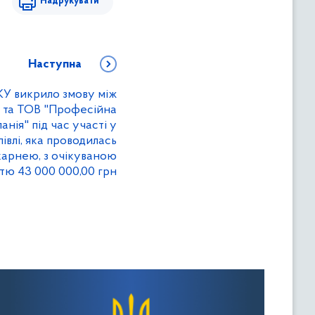
Надрукувати
Наступна
КУ викрило змову між
та ТОВ "Професійна
нія" під час участі у
івлі, яка проводилась
карнею, з очікуваною
стю 43 000 000,00 грн