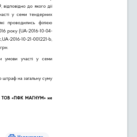
 відповідно до якого дії
асті у семи тендерних
які проводились філією
016 року (UA-2016-10-04-
UA-2016-10-21-001221-b,
грн.
ли умови участі у семи
штраф на загальну суму
 та ТОВ «ПФК МАГНУМ» не