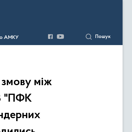
Пошук
до АМКУ
 змову між
В "ПФК
ендерних
одились