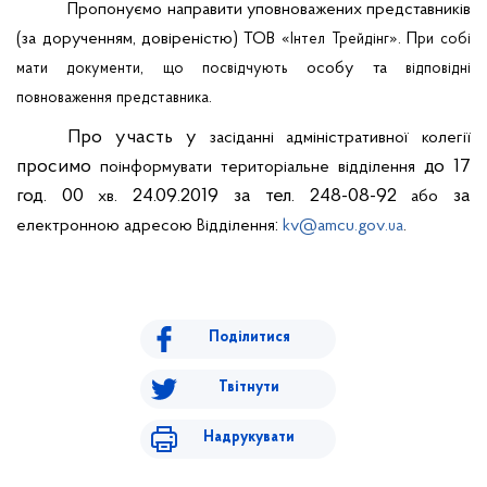
Пропонуємо направити уповноважених представників
(за дорученням, довіреністю)
ТОВ «
»
.
П
Інтел
Трейдінг
ри
собі
,
особу та
мати
документи
що
посвідчують
відповідні
.
повноваження
представника
Про участь у
засіданні
адміністративної
колегії
просимо
до 17
поінформувати
територіальне
відділення
год. 00
. 24.09.2019 за тел. 248-08-92
за
хв
або
:
електронною
адресою
ідділення
kv
@
amcu
.
gov
.
.
В
ua
Поділитися
Твітнути
Надрукувати