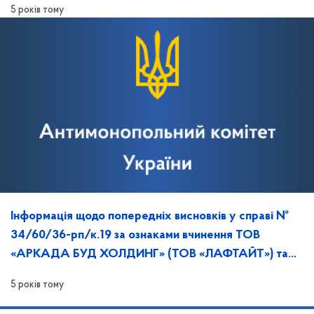
5 років тому
Інформація щодо попередніх висновків у справі №
34/60/36-рп/к.19 за ознаками вчинення ТОВ
«АРКАДА БУД ХОЛДИНГ» (ТОВ «ЛАФТАЙТ») та
ТОВ «КІНВІН» порушення законодавства про ЗЕК.
5 років тому