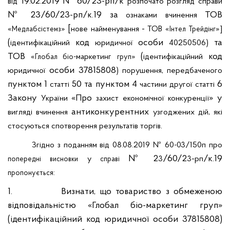
19.02.2019
№ 60/23-рп/к
від
розпочато
розгляд
справи
№ 23/60/23-рп/к.19
за
ТОВ
ознаками
вчинення
[
-
«
»
нове
найменування
ТОВ «
»]
Медлабсістемз
Інтел
Трейдінг
(
код
особи
та
ідентифікаційний
юридичної
40250506
)
ТОВ
(
код
«
-маркетинг
»
ідентифікаційний
Глобал
біо
груп
особи 37815808
,
юридичної
)
порушення
передбаченого
пунктом 1
50 та пунктом 4
6
статті
частини
другої
статті
Закону
«Про
» у
України
захист
економічної
конкуренції
антиконкурентних
,
вигляді
вчинення
узгоджених
дій
які
.
стосуються
спотворення
результатів
торгі
в
З
гідно з поданням
від 08.08.2019 № 60-03/150п
про
№ 2
/60/2
-
/к.19
у
3
3
рп
попередні
висновки
справі
:
пропонується
1.
Визнати, що товариство з обмеженою
відповідальністю
«
Глобал
біо-маркетинг
груп»
(ідентифікаційний код юридичної особи
37815808
)