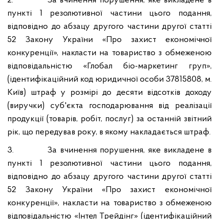
2.
За вчинення порушення, яке викладене в
пункті 1 резолютивної частини цього подання,
відповідно до абзацу другого частини другої статті
52 Закону України «Про
захист економічної
конкуренції», накласти на
товариство з обмеженою
відповідальністю «
Глобал
біо-маркетинг
груп»,
(ідентифікаційний код юридичної особи 37815808, м.
Київ) штраф у розмірі до десяти відсотків доходу
(виручки) суб'єкта господарювання від реалізації
продукції (товарів, робіт, послуг) за останній звітний
рік, що передував року, в якому накладається штраф.
3.
За вчинення порушення, яке викладене в
пункті 1 резолютивної частини цього подання,
відповідно до абзацу другого частини другої статті
52 Закону України «Про захист економічної
конкуренції», накласти на
товариство з обмеженою
відповідальністю
«
Інтел
Трейдінг
»
(ідентифікаційний