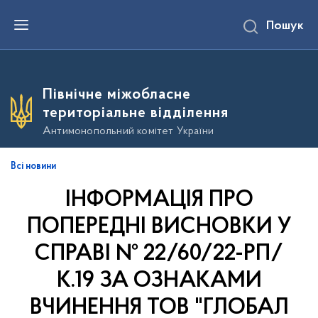
П
Пошук
е
р
е
й
т
и
Північне міжобласне
д
о
територіальне відділення
о
с
Антимонопольний комітет України
н
о
в
Всі новини
н
о
ІНФОРМАЦІЯ ПРО
г
о
в
ПОПЕРЕДНІ ВИСНОВКИ У
м
і
СПРАВІ № 22/60/22-РП/
с
т
К.19 ЗА ОЗНАКАМИ
у
ВЧИНЕННЯ ТОВ "ГЛОБАЛ