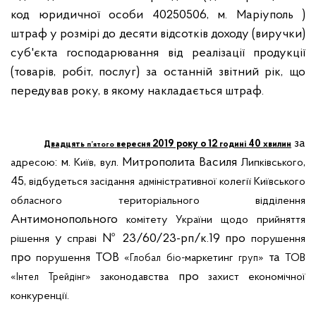
код юридичної особи
40250506, м. Маріуполь
)
штраф у розмірі до десяти відсотків доходу (виручки)
суб'єкта господарювання від реалізації продукції
(товарів, робіт, послуг) за останній звітний рік, що
передував року, в якому накладається штраф.
за
2019 року о 12
40
Двадцять
вересня
годині
хвилин
п’ятого
: м.
,
. Митрополита Василя
,
адресою
Київ
вул
Липківського
45,
відбудеться
засідання
іністративної
колегії
Київського
адм
обласного
територіального
відділення
Антимонопольного
комітету
України
щодо
прийняття
у
№ 23/60/23-рп/к.19 про
рішення
справі
порушення
про
ТОВ
та
порушення
«
-маркетинг
»
ТОВ
Глобал
біо
груп
про
«
»
законодавства
захист
економічної
Інтел
Трейдінг
.
конкуренції