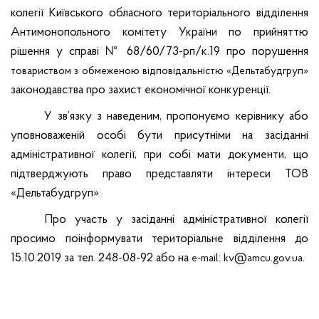
колегії Київського обласного територіального відділення
Антимонопольного комітету України по прийняттю
рішення у справі № 68/60/73-рп/к.19 про порушення
товариством з обмеженою відповідальністю «Дельтабудгруп»
законодавства про захист економічної конкуренції.
У зв’язку з наведеним, пропонуємо керівнику або
уповноваженій особі бути присутніми на засіданні
адміністративної колегії, при собі мати документи, що
підтверджують право представляти інтереси ТОВ
«Дельтабудгруп»
.
Про участь у засіданні адміністративної колегії
просимо поінформувати територіальне відділення до
15.10.2019 за тел. 248-08-92 або на
:
@
.
е-mаіl
kv
amcu.gov.ua