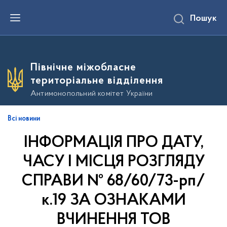
П
Пошук
е
р
е
й
т
и
Північне міжобласне
д
о
територіальне відділення
о
с
Антимонопольний комітет України
н
о
в
Всі новини
н
о
ІНФОРМАЦІЯ ПРО ДАТУ,
г
о
в
ЧАСУ І МІСЦЯ РОЗГЛЯДУ
м
і
СПРАВИ № 68/60/73-рп/
с
т
к.19 ЗА ОЗНАКАМИ
у
ВЧИНЕННЯ ТОВ