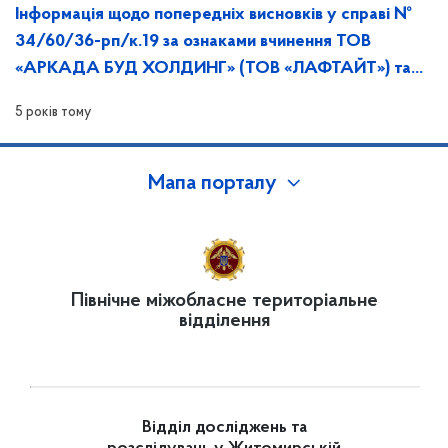
Інформація щодо попередніх висновків у справі №
34/60/36-рп/к.19 за ознаками вчинення ТОВ
«АРКАДА БУД ХОЛДИНГ» (ТОВ «ЛАФТАЙТ») та
ТОВ «КІНВІН» порушення законодавства про ЗЕК.
5 років тому
Мапа порталу
Північне міжобласне територіальне
відділення
Відділ досліджень та