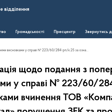
е відділення
тво
Громадськості
Пресцентр
Звернутись 
60/284-рп/к.25 за ознаками вчинення ТОВ «Компанія кит діджитал» порушення ЗЕК та про дату її розгляду
ація щодо подання з попе
ми у справі № 223/60/28
аками вчинення ТОВ «Компа
ал» порушення ЗЕК та про 