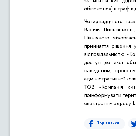
«Компанія кит діджи
обмежено») штраф від
Чотирнадцятого трав
Василя Липківського,
Північного міжоблас
прийняття рішення 
відповідальністю «К
доступ до якої обм
наведеним, пропону
адміністративної кол
ТОВ «Компанія кит 
поінформувати терито
електронну адресу k
Поділитися