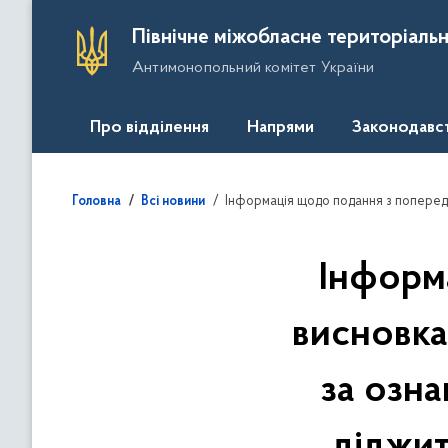
П
Північне міжобласне територіальн
е
Антимонопольний комітет України
р
е
й
Про відділення
Напрями
Законодавс
т
и
д
Інформація щодо подання з попередніми висновками у справі № 223/
Головна
Всі новини
о
о
с
Інформ
н
о
висновка
в
н
за озн
о
г
о
діджит