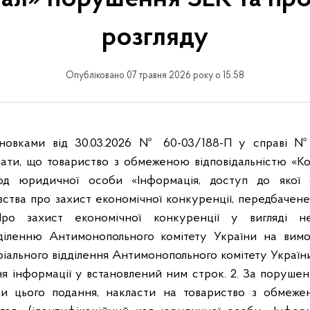
розгляду
Опубліковано 07 травня 2026 року о 15:58
новками від 30.03.2026 № 60-03/188-П у справі №
знати, що товариство з обмеженою відповідальністю «Ко
код юридичної особи «Інформація, доступ до якої
ства про захист економічної конкуренції, передбачене 
ро захист економічної конкуренції у вигляді не
діленню Антимонопольного комітету України на вимо
іального відділення Антимонопольного комітету України
 інформації у встановлений ним строк. 2. За порушенн
ни цього подання, накласти на товариство з обмежен