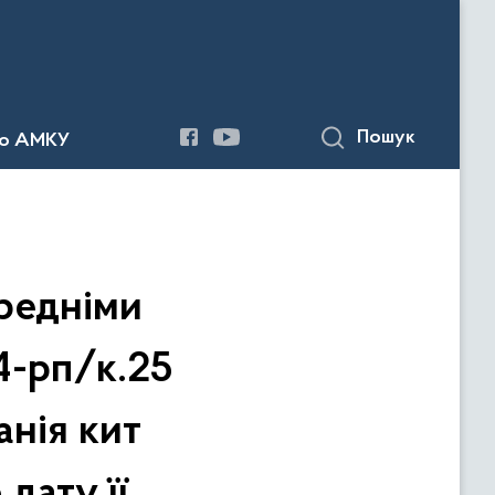
Пошук
до АМКУ
редніми
4-рп/к.25
нія кит
дату її