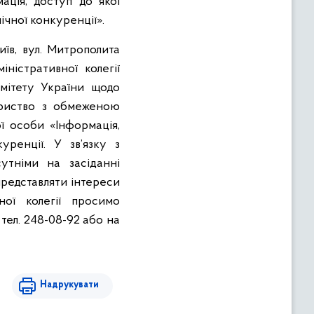
ація, доступ до якої
ічної конкуренції».
їв, вул. Митрополита
іністративної колегії
омітету України щодо
ариство з обмеженою
ї особи «Інформація,
ренції. У зв’язку з
утніми на засіданні
представляти інтереси
ної колегії просимо
тел. 248-08-92 або на
Надрукувати