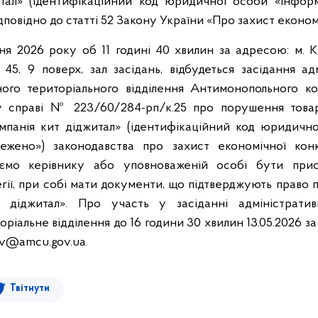
тал» (ідентифікаційний код юридичної особи «Інформ
повідно до статті 52 Закону України «Про захист економ
ня 2026 року об 11 годині 40 хвилин за адресою: м. Ки
 45, 9 поверх, зал засідань, відбудеться засідання адм
ного територіального відділення Антимонопольного к
у справі № 223/60/284-рп/к.25 про порушення тов
омпанія кит діджитал» (ідентифікаційний код юридично
ежено») законодавства про захист економічної конку
ємо керівнику або уповноваженій особі бути прис
егії, при собі мати документи, що підтверджують право 
діджитал». Про участь у засіданні адміністратив
ріальне відділення до 16 години 30 хвилин 13.05.2026 за 
v@amcu.gov.ua.
Твітнути