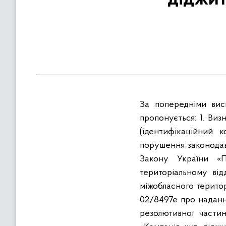
в
м
і
с
т
у
За попередніми вис
пропонується: 1. Ви
(ідентифікаційний 
порушення законодав
Закону України «П
територіальному від
міжобласного територ
02/8497е про надання
резолютивної части