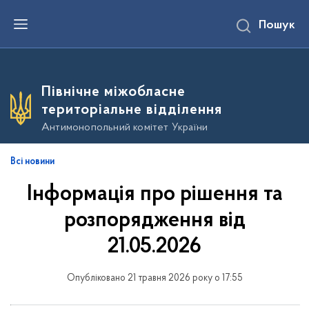
П
Пошук
е
р
е
й
т
и
Північне міжобласне
д
о
територіальне відділення
о
с
Антимонопольний комітет України
н
о
в
Всі новини
н
о
Інформація про рішення та
г
о
в
розпорядження від
м
і
21.05.2026
с
т
у
Опубліковано 21 травня 2026 року о 17:55