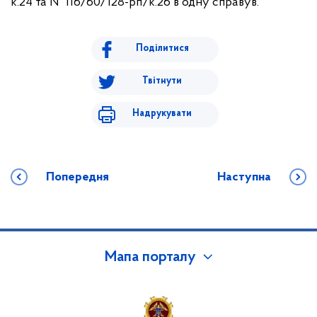
к.24 та № 116/60/128-рп/к.26 в одну справув.
Поділитися
Твітнути
Надрукувати
Попередня
Наступна
Мапа порталу