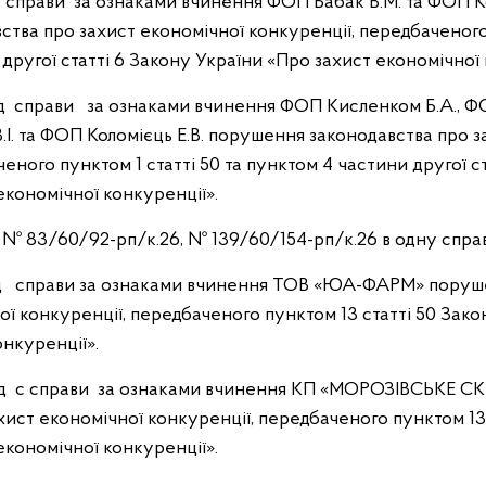
яд справи за ознаками вчинення ФОП Бабак В.М. та ФОП Ко
тва про захист економічної конкуренції, передбаченого 
другої статті 6 Закону України «Про захист економічної 
яд справи за ознаками вчинення ФОП Кисленком Б.А., Ф
. та ФОП Коломієць Е.В. порушення законодавства про з
еного пунктом 1 статті 50 та пунктом 4 частини другої с
економічної конкуренції».
и № 83/60/92-рп/к.26, № 139/60/154-рп/к.26 в одну справ
ляд справи за ознаками вчинення ТОВ «ЮА-ФАРМ» поруш
ої конкуренції, передбаченого пунктом 13 статті 50 Зак
онкуренції».
ляд с справи за ознаками вчинення КП «МОРОЗІВСЬКЕ С
хист економічної конкуренції, передбаченого пунктом 13
економічної конкуренції».