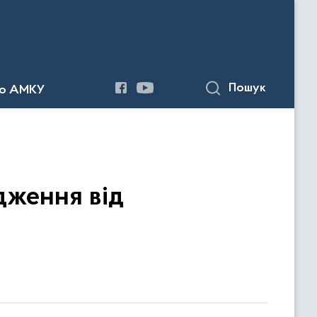
Пошук
до АМКУ
дження від