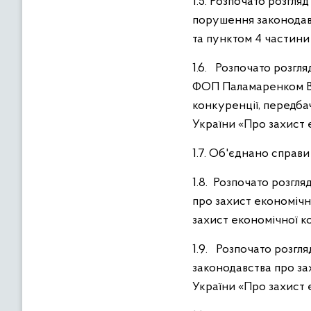
1.5. Розпочато розгл
порушення законодавс
та пунктом 4 частини 
1.6. Розпочато розгл
ФОП Паламаренком В.І
конкуренції, передбач
України «Про захист 
1.7. Об'єднано справ
1.8. Розпочато розг
про захист економічн
захист економічної к
1.9. Розпочато розг
законодавства про за
України «Про захист 