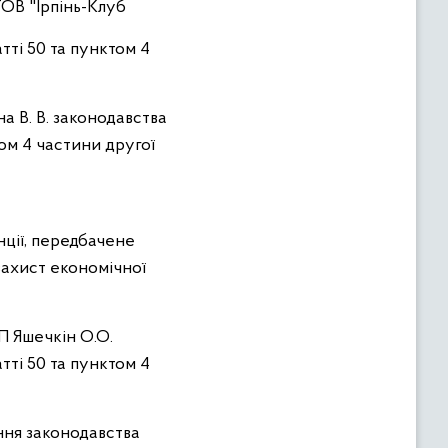
ТОВ "Ірпінь-Клуб
тті 50 та пунктом 4
а В. В. законодавства
том 4 частини другої
ії, передбачене
 захист економічної
П Яшечкін О.О.
тті 50 та пунктом 4
ння законодавства