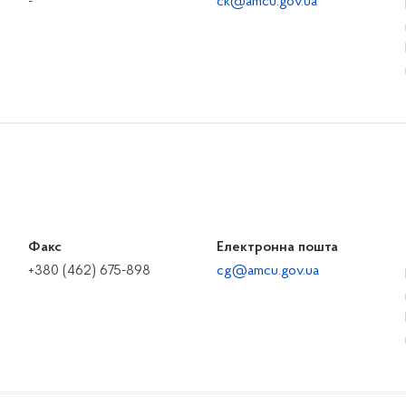
-
ck@amcu.gov.ua
Факс
Електронна пошта
+380 (462) 675-898
cg@amcu.gov.ua