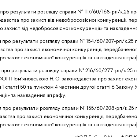
я про результати розгляду справи № 117/60/168-рп/к.25
одавства про захист від недобросовісної конкуренції, п
о захист від недобросовісної конкуренції» та накладенн
я про результати розгляду справи № 154/60/207-рп/к.2
вства про захист економічної конкуренції, передбаченог
ро захист економічної конкуренції» та накладення штраф
я про результати розгляду справи № 216/60/277-рп/к.2
 ФОП Пом'яновською Н. О. законодавства про захист екон
 статті 50 та пунктом 4 частини другої статті 6 Закону 
ції» та накладення штрафу.
я про результати розгляду справи № 155/60/208-рп/к.2
давства про захист економічної конкуренції, передбачено
ро захист економічної конкуренції»
та накладення штра