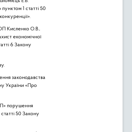
ломієць Е.В.
пунктом 1 статті 50
конкуренції».
ОП Кисленко О.В.,
ахист економічної
татті 6 Закону
у.
ення законодавства
ону України «Про
КП» порушення
 статті 50 Закону