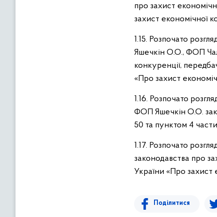
про захист економічн
захист економічної к
1.15. Розпочато розг
Яшечкін О.О., ФОП Ча
конкуренції, передбач
«Про захист економіч
1.16. Розпочато розг
ФОП Яшечкін О.О. зак
50 та пунктом 4 части
1.17. Розпочато роз
законодавства про за
України «Про захист 
Поділитися