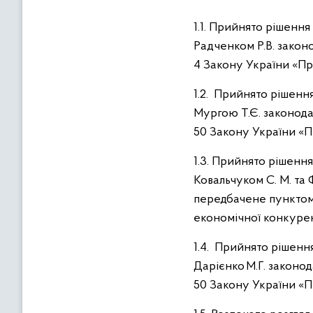
в
м
1.1. Прийнято рішенн
і
Радченком Р.В. закон
с
4 Закону України «Пр
т
у
1.2. Прийнято рішенн
Мургою Т.Є. законода
50 Закону України «П
1.3. Прийнято рішенн
Ковальчуком С. М. та
передбачене пунктом 1
економічної конкурен
1.4. Прийнято рішенн
Дарієнко М.Г. законо
50 Закону України «П