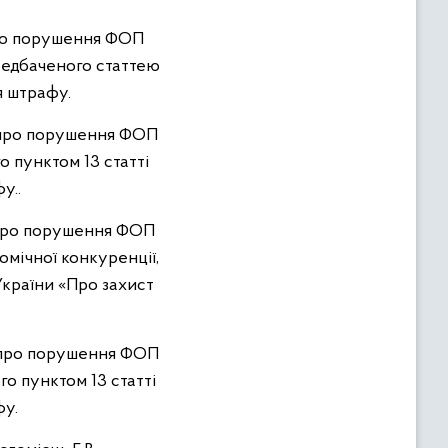
 про порушення ФОП
ередбаченого статтею
я штрафу.
5 про порушення ФОП
о пунктом 13 статті
у..
5 про порушення ФОП
омічної конкуренції,
України «Про захист
5 про порушення ФОП
го пунктом 13 статті
фу.