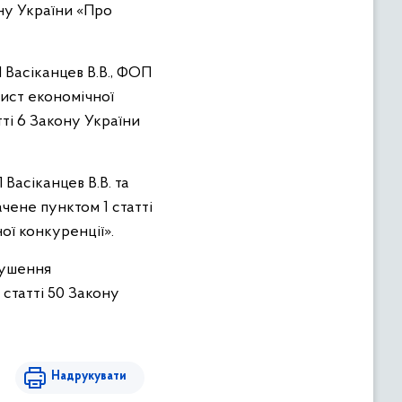
ону України «Про
 Васіканцев В.В., ФОП
ист економічної
тті 6 Закону України
Васіканцев В.В. та
чене пунктом 1 статті
ої конкуренції».
рушення
 статті 50 Закону
Надрукувати