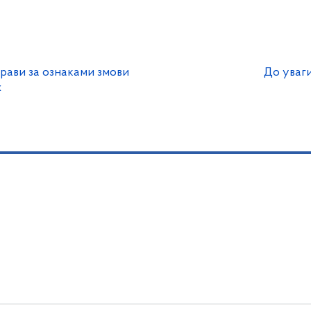
прави за ознаками змови
До уваг
х