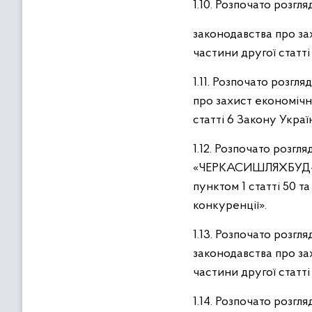
1.10. Розпочато розг
законодавства про за
частини другої статт
1.11. Розпочато розгл
про захист економічн
статті 6 Закону Украї
1.12. Розпочато роз
«ЧЕРКАСИШЛЯХБУД-ПЛ
пунктом 1 статті 50 т
конкуренції».
1.13. Розпочато розг
законодавства про за
частини другої статт
1.14. Розпочато розг