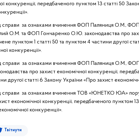
ої конкуренції, передбаченого пунктом 13 статті 50 Зак
онкуренції».
ляд справи за ознаками вчинення ФОП Паляниця О.М., ФОП
лий О.М. та ФОП Гончаренко О.Ю. законодавства про зах
ене пунктом 1 статті 50 та пунктом 4 частини другої ста
ної конкуренції».
ляд справи за ознаками вчинення ФОП Паляниця О.М., ФОП 
онодавства про захист економічної конкуренції, передба
ни другої статті 6 Закону України «Про захист економічн
гляд справи за ознаками вчинення ТОВ «ЮНЕТКО ЮА» по
хист економічної конкуренції, передбаченого пунктом 13
економічної конкуренції».
Твітнути