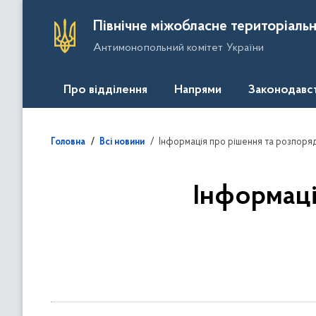
П
Північне міжобласне територіальн
е
Антимонопольний комітет України
р
е
й
Про відділення
Напрями
Законодавс
т
и
д
Інформація про рішення та розпоряд
Головна
Всі новини
о
о
с
Інформаці
н
о
в
н
о
г
о