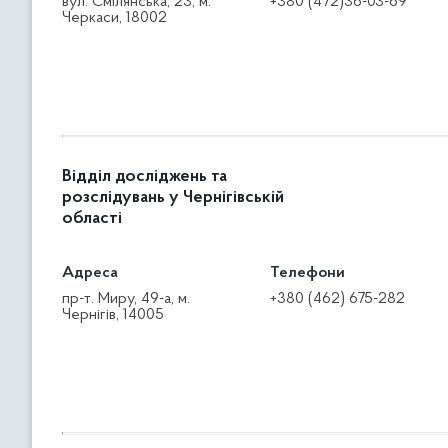
вул. Смілянська, 23, м.
+380 (472)36-03-69
Черкаси, 18002
Відділ досліджень та
розслідувань у Чернігівській
області
Адреса
Телефони
пр-т. Миру, 49-а, м.
+380 (462) 675-282
Чернігів, 14005