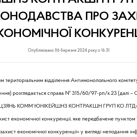
КОНОДАВСТВА ПРО ЗАХ
КОНОМІЧНОЇ КОНКУРЕН
Опубліковано 06 березня 2024 року о 16:31
им територіальним відділення Антимонопольного комітет
лення) розглядається справа № 315/60/97-рп/к.23 (далі – 
ІНЦЗЯНЬ КОММ´ЮНІКЕЙШНЗ КОНТРАКШН ГРУП КО ЛТД
хист економічної конкуренції, яке передбачене пунктом 1
захист економічної конкуренції» у вигляді неподання ін