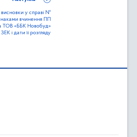
 висновки у справі №
ознаками вчинення ПП
та ТОВ «ББК Новобуд»
ЕК і дати її розгляду