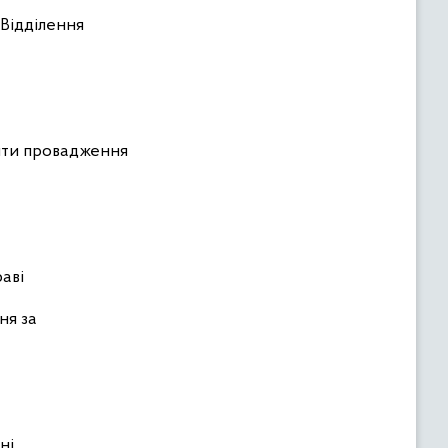
 Відділення
рити провадження
аві
ня за
ні