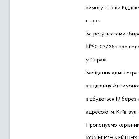
вимогу голови Відділ
строк.
За результатами збира
№60-03/35п про попер
у Справі.
Засідання адміністрат
відділення Антимоноп
відбудеться 19 березн
адресою: м. Київ, вул.
Пропонуємо керівни
КОММ´ЮНІКЕЙШНЗ КО