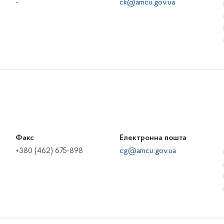
-
ck@amcu.gov.ua
Факс
Електронна пошта
+380 (462) 675-898
cg@amcu.gov.ua