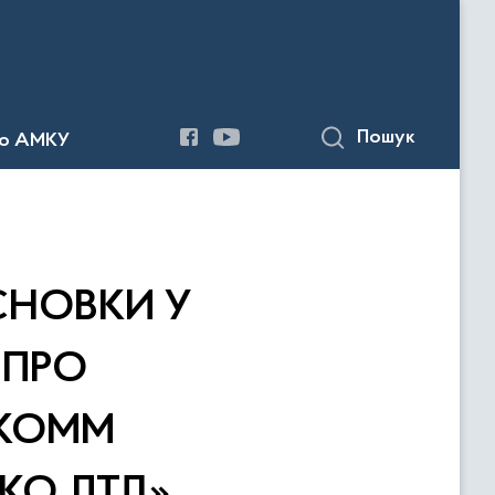
Пошук
до АМКУ
СНОВКИ У
 ПРО
 КОММ
КО ЛТД»