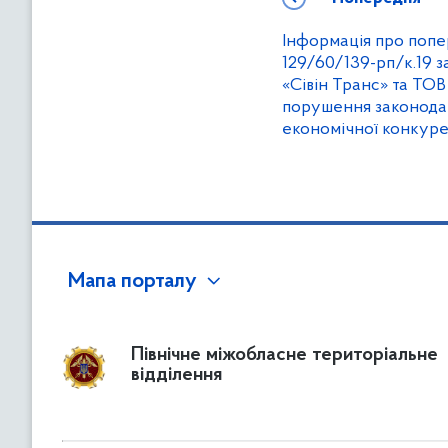
Інформація про попе
129/60/139-рп/к.19 
«Сівін Транс» та ТО
порушення законодав
економічної конкуре
Мапа порталу
Північне міжобласне територіальне
відділення