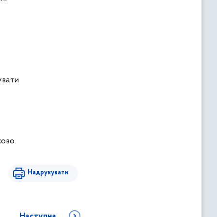
увати
ово.
Надрукувати
Наступна