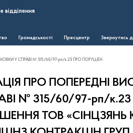
е відділення
тво
Громадськості
Пресцентр
Звернутись 
РУШЕННЯ ТОВ «СІНЦЗЯНЬ КОММ´ЮНІКЕЙШНЗ КОНТРАКШН ГРУП КО ЛТД» ЗАКОНОДАВСТВА ПРО ЗАХИСТ ЕКОНОМІЧНОЇ КОНКУРЕНЦІ
ЦІЯ ПРО ПОПЕРЕДНІ ВИ
АВІ № 315/60/97-рп/к.23
ШЕННЯ ТОВ «СІНЦЗЯНЬ
ЙШНЗ КОНТРАКШН ГРУП 