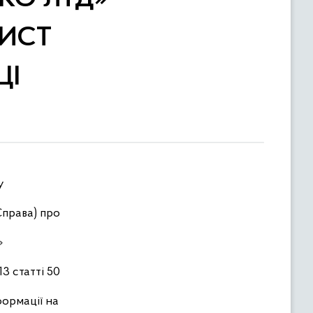
ИСТ
ЦІ
у
Справа) про
»
3 статті 50
формації на