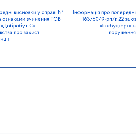
редні висновки у справі №
Інформація про попередні
за ознаками вчинення ТОВ
163/60/9-рп/к.22 за 
В «Добробут-С»
«Інжбудторг» 
ства про захист
порушення З
нції