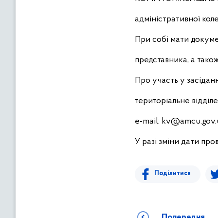
адміністративної колег
При собі мати докуме
представника, а також
Про участь у засідан
територіальне відділен
е-mаіl: kv@amcu.gov.
У разі зміни дати пр
Поділитися
Попередня