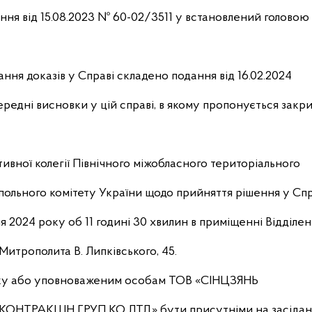
ення від 15.08.2023 № 60-02/3511 у встановлений головою
ння доказів у Справі складено подання від 16.02.2024
едні висновки у цій справі, в якому пропонується зак
ивної колегії Північного міжобласного територіального
ольного комітету України щодо прийняття рішення у Спр
я 2024 року об 11 годині 30 хвилин в приміщенні Відділен
 Митрополита В. Липківського, 45.
ку або уповноваженим особам ТОВ «СІНЦЗЯНЬ
НТРАКШН ГРУП КО ЛТД» бути присутніми на засідан