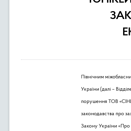
в
м
ЗА
і
с
Е
т
у
Північним міжобласн
України (далі – Відді
порушення ТОВ «С
законодавства про за
Закону України «Про 