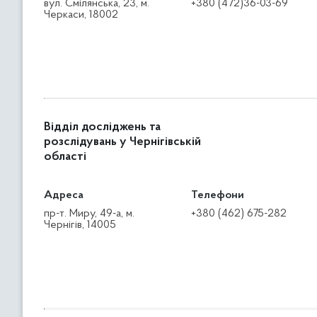
вул. Смілянська, 23, м.
+380 (472)36-03-69
Черкаси, 18002
Відділ досліджень та
розслідувань у Чернігівській
області
Адреса
Телефони
пр-т. Миру, 49-а, м.
+380 (462) 675-282
Чернігів, 14005