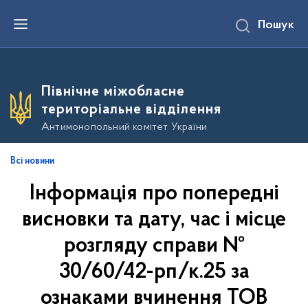
П
Пошук
е
р
е
й
т
и
Північне міжобласне
д
о
територіальне відділення
о
с
Антимонопольний комітет України
н
о
в
Всі новини
н
о
Інформація про попередні
г
о
в
висновки та дату, час і місце
м
і
розгляду справи №
с
т
30/60/42-рп/к.25 за
у
ознаками вчинення ТОВ