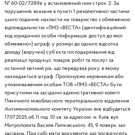
№ 60-02/7289е у встановлений ним строк. 2. За
порушення, вказане в пункті 1 резолютивної частини
цього подання, накласти на товариство з обмеженою
відповідальністю «ЛМЗ «ВЕСТА» (ідентифікаційний
код юридичної особи «Інформація, доступ до якої
обмежено») штраф, у розмірі до одного відсотка
доходу (виручки) суб’єкта господарювання від
реалізації продукції, товарів, робіт та послуг за
останній звітний рік, що передував року, в якому
накладається штраф. Пропонуємо керівникам або
уповноваженим особам ТОВ «ЛМЗ «ВЕСТА» бути
присутніми на засіданні адміністративної колегії
Північного міжобласного територіального відділення
Антимонопольного комітету України, яке відбудеться
17.07.2025 об 11 год. 10 хв. за адресою: м. Київ, вул.
Митрополита Василя Липківського, 45, 9 поверх, зал
засідань. При собі мати документи, що посвідчують