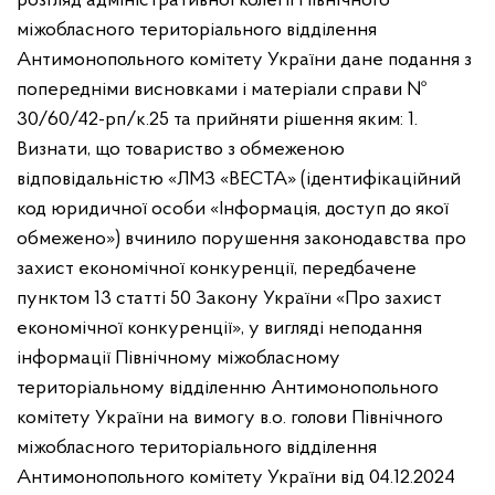
розгляд адміністративної колегії Північного
міжобласного територіального відділення
Антимонопольного комітету України дане подання з
попередніми висновками і матеріали справи №
30/60/42-рп/к.25 та прийняти рішення яким: 1.
Визнати, що товариство з обмеженою
відповідальністю «ЛМЗ «ВЕСТА» (ідентифікаційний
код юридичної особи «Інформація, доступ до якої
обмежено») вчинило порушення законодавства про
захист економічної конкуренції, передбачене
пунктом 13 статті 50 Закону України «Про захист
економічної конкуренції», у вигляді неподання
інформації Північному міжобласному
територіальному відділенню Антимонопольного
комітету України на вимогу в.о. голови Північного
міжобласного територіального відділення
Антимонопольного комітету України від 04.12.2024