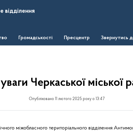
е відділення
тво
Громадськості
Пресцентр
Звернутись 
уваги Черкаської міської 
Опубліковано 11 лютого 2025 року о 13:47
чного міжобласного територіального відділення Антимо