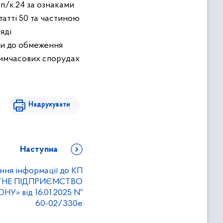
п/к.24 за ознаками
атті 50 та частиною
яді
ти до обмеження
 тимчасових спорудах
Надрукувати
Наступна
ння інформації до КП
ТНЕ ПІДПРИЄМСТВО
» від 16.01.2025 №
60-02/330е