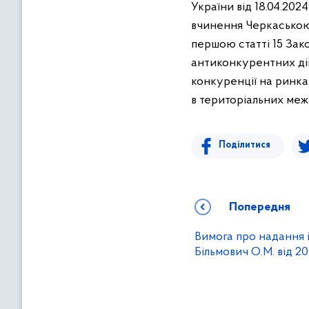
в
України від 18.04.20
м
вчинення Черкаською
і
першою статті 15 Зако
с
антиконкурентних ді
т
конкуренції на ринках
у
в територіальних меж
Поділитися
Попередня
Вимога про надання 
Більмович О.М. від 2