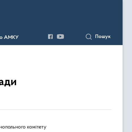
Пошук
до АМКУ
ради
нопольного комітету