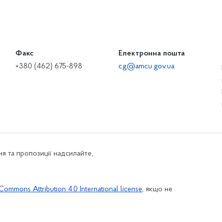
Факс
Електронна пошта
+380 (462) 675-898
cg@amcu.gov.ua
я та пропозиції надсилайте,
Commons Attribution 4.0 International license
, якщо не