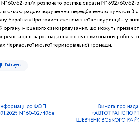
24 № 60/62-рп/к розпочато розгляд справи № 392/60/62-р
 міською радою порушення, передбаченого пунктом 3 ст
ну України «Про захист економічної конкуренції», у вигл
й органу місцевого самоврядування, що можуть призвес
 реалізації товарів, надання послуг і виконання робіт у
ах Черкаської міської територіальної громади.
Твітнути
інформації до ФОП
Вимога про нада
0.01.2025 № 60-02/406е
«АВТОТРАНСПОР
ШЕВЧЕНКІВСЬКОГО РАЙОНУ