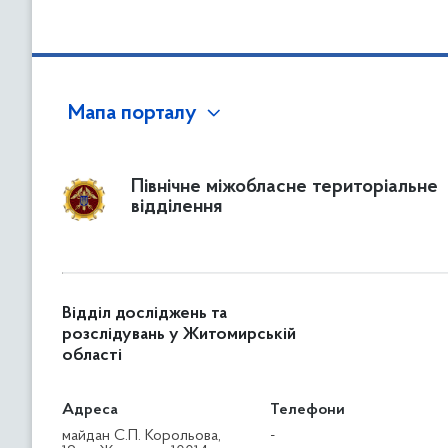
Мапа порталу
Північне міжобласне територіальне
відділення
Відділ досліджень та
розслідувань у Житомирській
області
Адреса
Телефони
майдан С.П. Корольова,
-