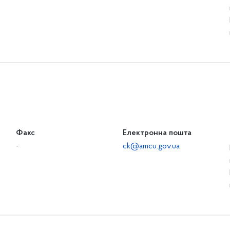
Факс
Електронна пошта
-
ck@amcu.gov.ua