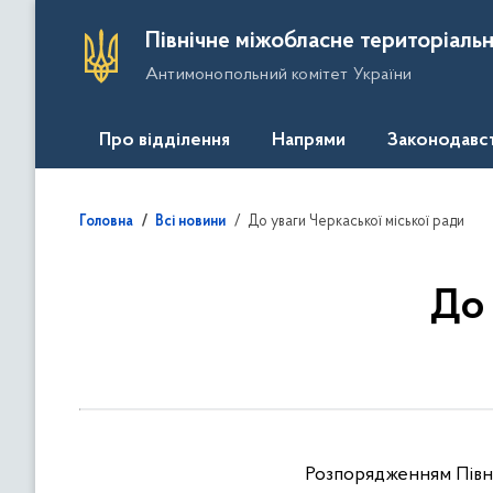
П
Північне міжобласне територіальн
е
Антимонопольний комітет України
р
е
й
Про відділення
Напрями
Законодавс
т
и
д
До уваги Черкаської міської ради
Головна
Всі новини
о
о
с
До 
н
о
в
н
о
г
Розпорядженням Півні
о