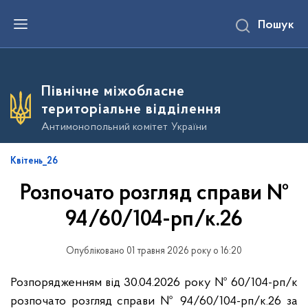
П
Пошук
е
р
е
й
т
и
Північне міжобласне
д
о
територіальне відділення
о
с
Антимонопольний комітет України
н
о
в
Квітень_26
н
о
Розпочато розгляд справи №
г
о
в
94/60/104-рп/к.26
м
і
с
Опубліковано 01 травня 2026 року о 16:20
т
у
Розпорядженням від 30.04.2026 року № 60/104-рп/к
розпочато розгляд справи № 94/60/104-рп/к.26 за