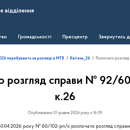
е відділення
тво
Громадськості
Пресцентр
Звернутись 
Розпочато розгляд
.2026 перебувають на розгляді в МТВ
Квітень_26
о розгляд справи № 92/6
к.26
Опубліковано 01 травня 2026 року о 16:09
0.04.2026 року № 60/102-рп/к розпочато розгляд справ