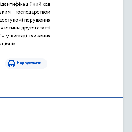
ідентифікаційний код
ьким господарством
 доступом
)
порушення
частини другої статті
», у вигляді вчинення
ціонів.
Надрукувати