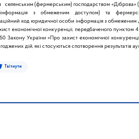
ня
селянським (фермерським) господарством «Діброва» (
інформація з обмеженим доступом
)
та
фермерс
каційний код юридичної особи
інформація з обмеженим
хист економічної конкуренції, передбаченого пунктом 4 
і 50 Закону України «Про захист економічної конкуренції
годжених дій, які стосуються
спотворення результатів аук
Твітнути