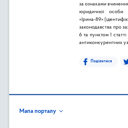
в
за ознаками вчинен
м
юридичної особи
і
«Ірина-89»
(ідентифі
с
законодавства про за
т
6 та пунктом 1 статт
у
антиконкурентних уз
Поділитися
Мапа порталу