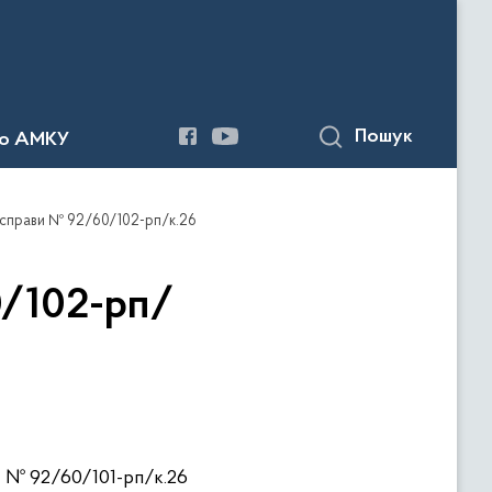
Пошук
до АМКУ
 справи № 92/60/102-рп/к.26
0/102-рп/
и № 92/60/101-рп/к.26