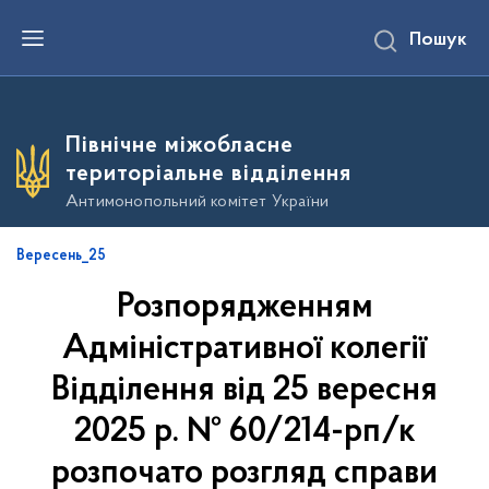
П
Пошук
е
р
е
й
т
и
Північне міжобласне
д
о
територіальне відділення
о
с
Антимонопольний комітет України
н
о
в
Вересень_25
н
о
Розпорядженням
г
о
в
Адміністративної колегії
м
і
Відділення від 25 вересня
с
т
2025 р. № 60/214-рп/к
у
розпочато розгляд справи