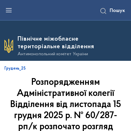
П
Пошук
е
р
е
й
т
и
Північне міжобласне
д
о
територіальне відділення
о
с
Антимонопольний комітет України
н
о
в
Грудень_25
н
о
Розпорядженням
г
о
в
Адміністративної колегії
м
і
Відділення від листопада 15
с
т
грудня 2025 р. № 60/287-
у
рп/к розпочато розгляд