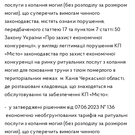
послуги з копання могил (без розподілу за розміром
могил), що суперечить вимогам чинного
законодавства, містять ознаки порушення,
передбаченого статтею 17 та пунктом 7 статті 50
Закону України «Про захист економічної
конкуренції», у вигляді легітимації порушення КП
«Місто» законодавства про захист економічної
конкуренції на ринку ритуальних послуг з копання
могил для поховання труни з тілом померлого в
територіальних межах м. Канів Черкаської області,
де розташовані кладовища, що знаходяться на
обслуговуванні та забезпеченні КП «Місто»;
- у затверджені рішенням від 07.06.2023 № 136
економічно необґрунтованих тарифів на ритуальні
послуги з копання могил (без розподілу за розміром
могил), що суперечить вимогам чинного