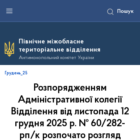
П
Пошук
е
р
е
й
т
и
Північне міжобласне
д
о
територіальне відділення
о
с
Антимонопольний комітет України
н
о
в
Грудень_25
н
о
Розпорядженням
г
о
в
Адміністративної колегії
м
і
Відділення від листопада 12
с
т
грудня 2025 р. № 60/282-
у
рп/к розпочато розгляд