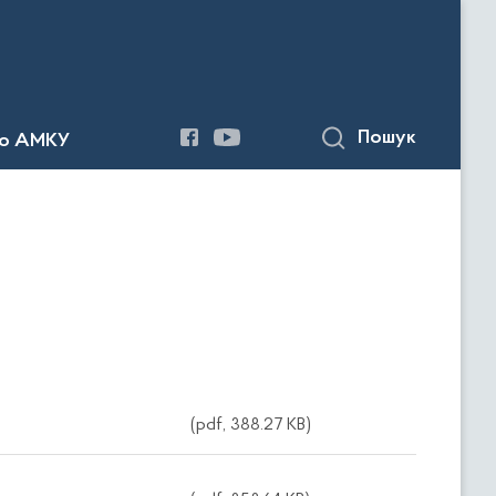
Пошук
до АМКУ
(pdf, 388.27 KB)