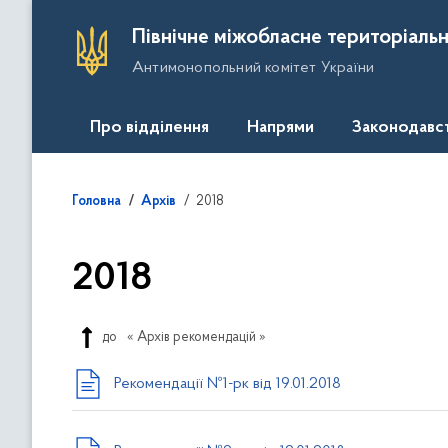
П
Північне міжобласне територіальн
е
Антимонопольний комітет України
р
е
й
Про відділення
Напрями
Законодавс
т
и
д
2018
Головна
Архів
о
о
с
2018
н
о
в
до
« Архів рекомендацій »
н
Рекомендації №1-рк від 19.01.2018
о
г
о