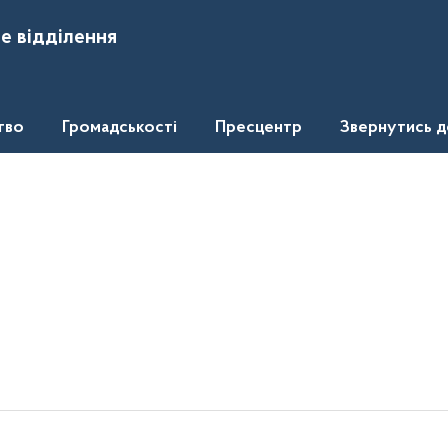
е відділення
тво
Громадськості
Пресцентр
Звернутись 